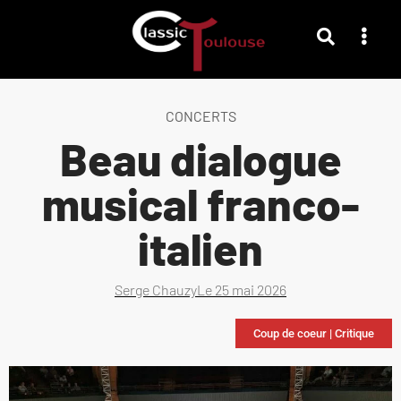
CONCERTS
Beau dialogue
musical franco-
italien
Serge Chauzy
Le
25 mai 2026
Coup de coeur
|
Critique