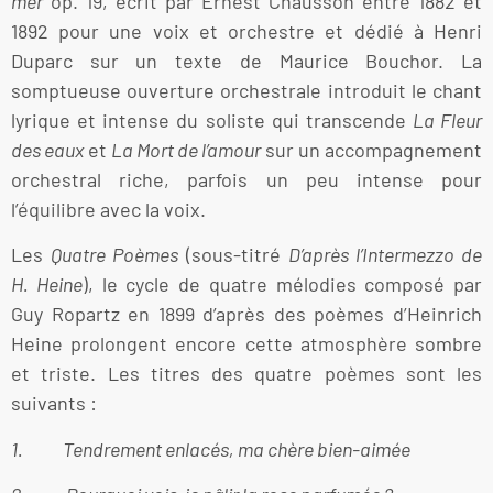
mer
op. 19, écrit par Ernest Chausson entre 1882 et
1892 pour une voix et orchestre et dédié à Henri
Duparc sur un texte de Maurice Bouchor. La
somptueuse ouverture orchestrale introduit le chant
lyrique et intense du soliste qui transcende
La Fleur
des eaux
et
La Mort de l’amour
sur un accompagnement
orchestral riche, parfois un peu intense pour
l’équilibre avec la voix.
Les
Quatre Poèmes
(sous-titré
D’après l’Intermezzo de
H. Heine
), le cycle de quatre mélodies composé par
Guy Ropartz en 1899 d’après des poèmes d’Heinrich
Heine prolongent encore cette atmosphère sombre
et triste. Les titres des quatre poèmes sont les
suivants :
1. Tendrement enlacés, ma chère bien-aimée