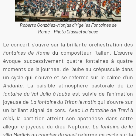
Roberto González-Monjas dirige les Fontaines de
Rome – Photo Classictoulouse
Le concert s’ouvre sur la brillante orchestration des
Fontaines de Rome
du compositeur italien. L’œuvre
évoque successivement quatre fontaines à quatre
moments de la journée, de l’aube au crépuscule dans
un cycle qui s’ouvre et se referme sur le calme d’un
Andante
. La paisible atmosphère pastorale de
La
fontaine du Val Julia à l’aube
est suivie de l’animation
joyeuse de
La fontaine du Triton le matin
qui s’ouvre sur
un brillant signal de cors. Avec
La fontaine de Trevi à
midi
, la partition atteint son apothéose dans cette
allégorie joyeuse du dieu Neptune.
La fontaine de la
villa Medicis au coucher du soleil
referme ce cycle sur la