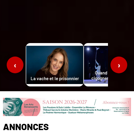
‹
›
Quand passent les
cigognes…à Peralada
La vache et le prisonnier
ANNONCES