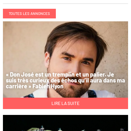
TOUTES LES ANNONCES
« Don José est un tremplin et un palier. Je
suis très curieux des échos qu’il aura dans ma
carrière » Fabien Hyon
LIRE LA SUITE