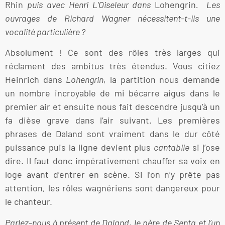
Rhin
puis avec Henri L’Oiseleur dans
Lohengrin
. Les
ouvrages de Richard Wagner nécessitent-t-ils une
vocalité particulière ?
Absolument ! Ce sont des rôles très larges qui
réclament des ambitus très étendus. Vous citiez
Heinrich dans
Lohengrin
, la partition nous demande
un nombre incroyable de mi bécarre aigus dans le
premier air et ensuite nous fait descendre jusqu’à un
fa dièse grave dans l’air suivant. Les premières
phrases de Daland sont vraiment dans le dur côté
puissance puis la ligne devient plus
cantabile
si j’ose
dire. Il faut donc impérativement chauffer sa voix en
loge avant d’entrer en scène. Si l’on n’y prête pas
attention, les rôles wagnériens sont dangereux pour
le chanteur.
Parlez-nous à présent de Daland, le père de Senta et l’un