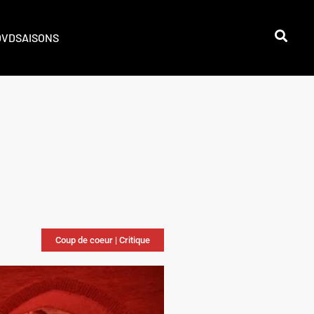
DVD
SAISONS
Coup de coeur
|
Critique