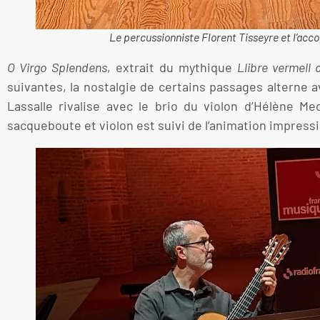
Le percussionniste Florent Tisseyre et l’acc
O Virgo Splendens
, extrait du mythique
Llibre vermell
suivantes, la nostalgie de certains passages alterne 
Lassalle rivalise avec le brio du violon d’Hélène M
sacqueboute et violon est suivi de l’animation impress