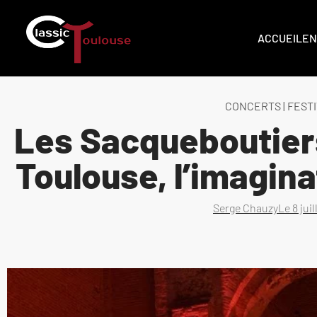
ACCUEIL
EN
CONCERTS
|
FEST
Les Sacqueboutiers
Toulouse, l’imagina
Serge Chauzy
Le
8 jui