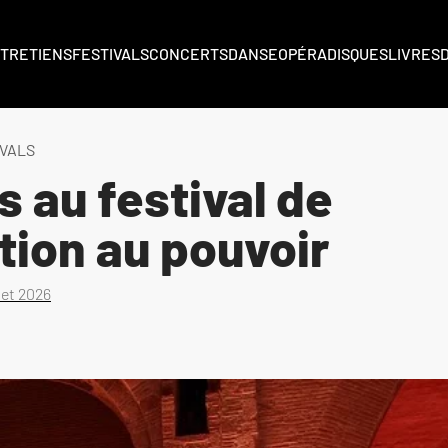
TRETIENS
FESTIVALS
CONCERTS
DANSE
OPÉRA
DISQUES
LIVRES
IVALS
 au festival de
tion au pouvoir
llet 2026