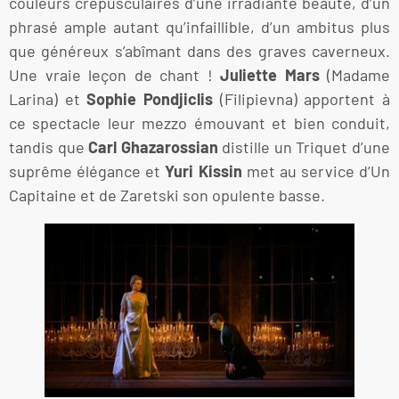
couleurs crépusculaires d’une irradiante beauté, d’un
phrasé ample autant qu’infaillible, d’un ambitus plus
que généreux s’abîmant dans des graves caverneux.
Une vraie leçon de chant !
Juliette Mars
(Madame
Larina) et
Sophie Pondjiclis
(Filipievna) apportent à
ce spectacle leur mezzo émouvant et bien conduit,
tandis que
Carl Ghazarossian
distille un Triquet d’une
suprême élégance et
Yuri Kissin
met au service d’Un
Capitaine et de Zaretski son opulente basse.