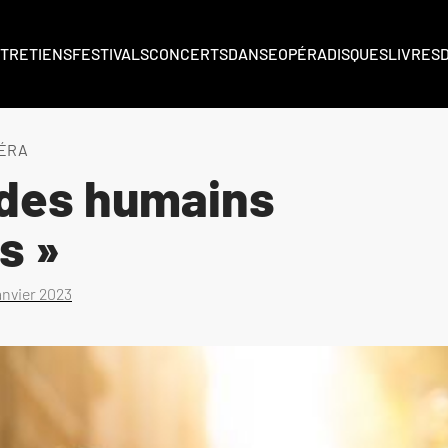
TRETIENS
FESTIVALS
CONCERTS
DANSE
OPÉRA
DISQUES
LIVRES
ÉRA
des humains
s »
anvier 2023