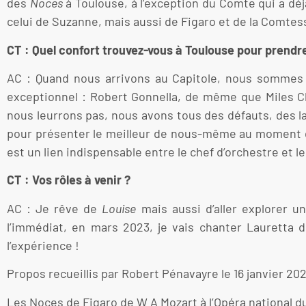
des
Noces
à Toulouse, à l’exception du Comte qui a déj
celui de Suzanne, mais aussi de Figaro et de la Comtess
CT : Quel confort trouvez-vous à Toulouse pour prendre 
AC : Quand nous arrivons au Capitole, nous sommes 
exceptionnel : Robert Gonnella, de même que Miles Cl
nous leurrons pas, nous avons tous des défauts, des la
pour présenter le meilleur de nous-même au moment du 
est un lien indispensable entre le chef d’orchestre et l
CT : Vos rôles à venir ?
AC : Je rêve de
Louise
mais aussi d’aller explorer u
l’immédiat, en mars 2023, je vais chanter Lauretta d
l’expérience !
Propos recueillis par Robert Pénavayre le 16 janvier 20
Les Noces de Figaro de W A Mozart à l’Opéra national du