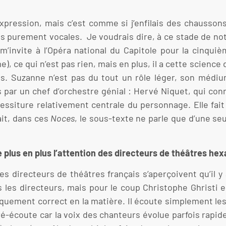
xpression, mais c’est comme si j’enfilais des chausson
és purement vocales. Je voudrais dire, à ce stade de not
m’invite à l’Opéra national du Capitole pour la cinquiè
, ce qui n’est pas rien, mais en plus, il a cette science 
mps. Suzanne n’est pas du tout un rôle léger, son médi
s par un chef d’orchestre génial : Hervé Niquet, qui c
siture relativement centrale du personnage. Elle fait
ait, dans ces
Noces
, le sous-texte ne parle que d’une se
e plus en plus l’attention des directeurs de théâtres h
les directeurs de théâtres français s’aperçoivent qu’il y
us les directeurs, mais pour le coup Christophe Ghrist
iquement correct en la matière. Il écoute simplement les
 ré-écoute car la voix des chanteurs évolue parfois rapi