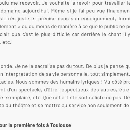
voulu me recevoir. Je souhaite la revoir pour travailler l
 domaine aujourd’hui. Même si je l’ai peu vue finalemen
t très juste et précise dans son enseignement, formi
ellement » ou du moins de manière à ce que le public ne 
air que c’est le plus difficile car derrière le chant il
, etc.
nde. Je ne le sacralise pas du tout. De plus je pense qu’
 son interprétation de sa vie personnelle, tout simplement
acles. Nous sommes des humains lyriques ! Vu côté prof
ment d’un spectacle, d’être respectueux des autres, êtr
e exemplaire, etc. Que cet artiste soit soliste ou pas. D
porte du théâtre et se mettre au service non seulement de
ur la première fois à Toulouse