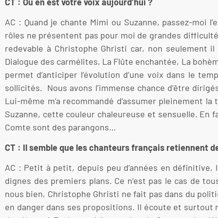
CT : Où en est votre voix aujourd’hui ?
AC : Quand je chante Mimi ou Suzanne, passez-moi l’e
rôles ne présentent pas pour moi de grandes difficult
redevable à Christophe Ghristi car, non seulement il 
Dialogue des carmélites, La Flûte enchantée, La bohème)
permet d’anticiper l’évolution d’une voix dans le te
sollicités. Nous avons l’immense chance d’être dirigé
Lui-même m’a recommandé d’assumer pleinement la tes
Suzanne, cette couleur chaleureuse et sensuelle. En f
Comte sont des parangons…
CT : Il semble que les chanteurs français retiennent d
AC : Petit à petit, depuis peu d’années en définitive, 
dignes des premiers plans. Ce n’est pas le cas de to
nous bien, Christophe Ghristi ne fait pas dans du polit
en danger dans ses propositions. Il écoute et surtout