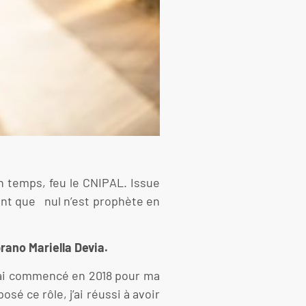
n temps, feu le CNIPAL. Issue
ndant que nul n’est prophète en
prano Mariella Devia.
 J’ai commencé en 2018 pour ma
osé ce rôle, j’ai réussi à avoir