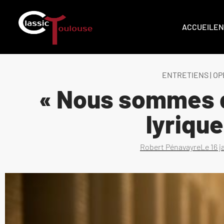
ACCUEIL
EN
ENTRETIENS
|
OP
« Nous sommes 
lyrique
Robert Pénavayre
Le
16 j