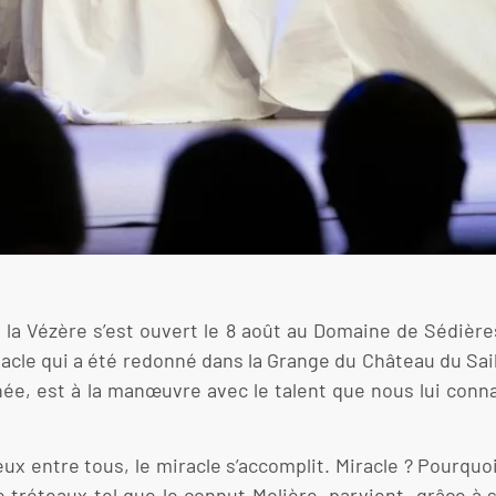
 la Vézère s’est ouvert le 8 août au Domaine de Sédièr
le qui a été redonné dans la Grange du Château du Sailla
e, est à la manœuvre avec le talent que nous lui conna
x entre tous, le miracle s’accomplit. Miracle ? Pourquo
réteaux tel que le connut Molière, parvient, grâce à s