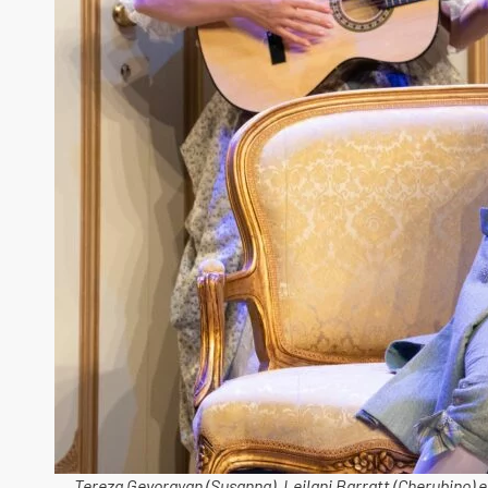
Tereza Gevorgyan (Susanna), Leilani Barratt (Cherubino) 