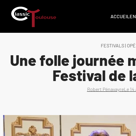
ACCUEIL
EN
FESTIVALS
|
OPÉ
Une folle journée 
Festival de 
Robert Pénavayre
Le
14