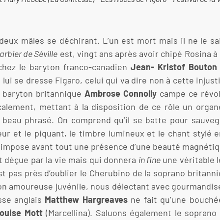
eux mâles se déchirant. L’un est mort mais il ne le sa
arbier de Séville
est, vingt ans après avoir chipé Rosina à
 chez le baryton franco-canadien
Jean- Kristof Bouton
ui se dresse Figaro, celui qui va dire non à cette injust
e baryton britannique
Ambrose Connolly
campe ce révol
lement, mettant à la disposition de ce rôle un organe 
s beau phrasé. On comprend qu’il se batte pour sauve
eur et le piquant, le timbre lumineux et le chant stylé e
impose avant tout une présence d’une beauté magnétiq
déçue par la vie mais qui donnera
in fine
une véritable 
est pas près d’oublier le Cherubino de la soprano britann
sion amoureuse juvénile, nous délectant avec gourmandis
sse anglais
Matthew Hargreaves
ne fait qu’une bouché
ouise Mott
(Marcellina). Saluons également le soprano c