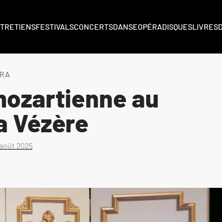
TRETIENS
FESTIVALS
CONCERTS
DANSE
OPÉRA
DISQUES
LIVRES
RA
mozartienne au
la Vézère
 août 2025