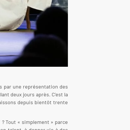
es par une représentation des
nt deux jours après. C’est la
issons depuis bientôt trente
i ? Tout « simplement » parce
on talent, à donner vie à des