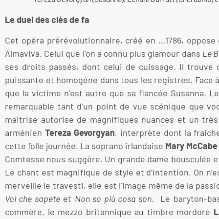
Le duel des clés de fa
Cet opéra prérévolutionnaire, créé en …1786, oppose d
Almaviva. Celui que l’on a connu plus glamour dans
Le B
ses droits passés, dont celui de cuissage. Il trouve
puissante et homogène dans tous les registres. Face à l
que la victime n’est autre que sa fiancée Susanna. L
remarquable tant d’un point de vue scénique que voca
maitrise autorise de magnifiques nuances et un trè
arménien
Tereza Gevorgyan
, interprète dont la fraich
cette folle journée. La soprano irlandaise
Mary McCabe
Comtesse nous suggère. Un grande dame bousculée et 
Le chant est magnifique de style et d’intention. On n’
merveille le travesti, elle est l’image même de la pas
Voi che sapete
et
Non so più cosa son
. Le baryton-ba
commère, le mezzo britannique au timbre mordoré
L