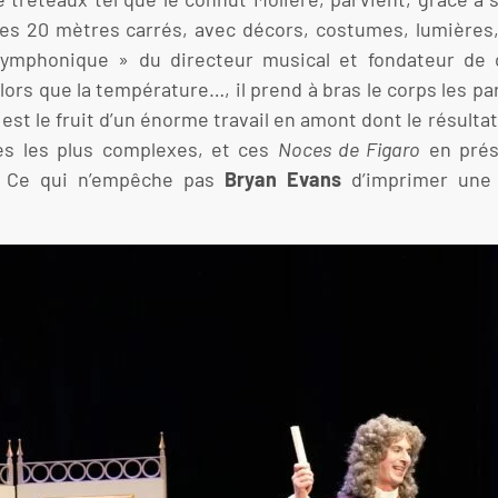
es 20 mètres carrés, avec décors, costumes, lumières, 
o « symphonique » du directeur musical et fondateur de
ors que la température…, il prend à bras le corps les pa
st le fruit d’un énorme travail en amont dont le résultat
es les plus complexes, et ces
Noces de Figaro
en prés
se. Ce qui n’empêche pas
Bryan Evans
d’imprimer une 