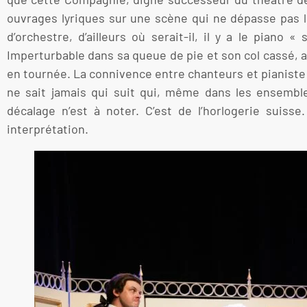
ouvrages lyriques sur une scène qui ne dépasse pas l
d’orchestre, d’ailleurs où serait-il, il y a le pian
Imperturbable dans sa queue de pie et son col cassé, al
en tournée. La connivence entre chanteurs et pianiste e
ne sait jamais qui suit qui, même dans les ensembl
décalage n’est à noter. C’est de l’horlogerie suis
interprétation.