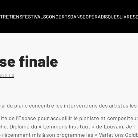
TRETIENS
FESTIVALS
CONCERTS
DANSE
OPÉRA
DISQUES
LIVRES
e finale
uin 2018
al du piano concentre les interventions des artistes les 
té de l’Espace pour accueillir le pianiste et compositeur
nche. Diplômé du « Lemmens Instituut » de Louvain, Jeff
ême récemment mis à son programme les « Variations Goldb