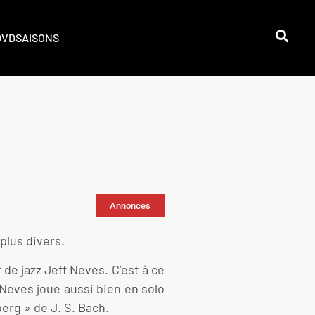
DVD
SAISONS
Annonces
plus divers.
 de jazz Jeff Neves. C’est à ce
 Neves joue aussi bien en solo
erg » de J. S. Bach.