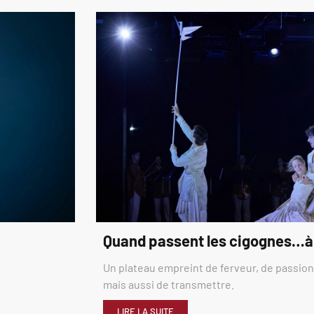
Quand passent les cigognes…à
Un plateau empreint de ferveur, de passion,
mais aussi de transmettre.
LIRE LA SUITE