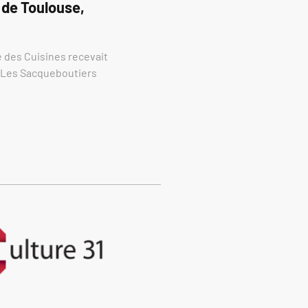
 de Toulouse,
re des Cuisines recevait
e Les Sacqueboutiers