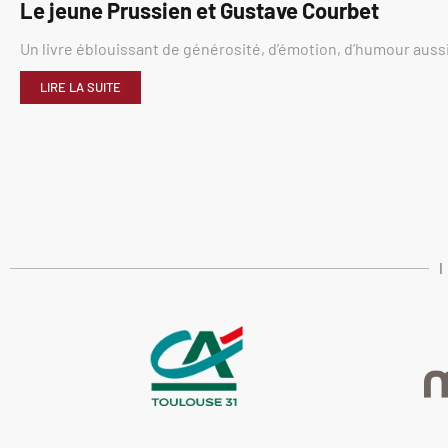
Le jeune Prussien et Gustave Courbet
Un livre éblouissant de générosité, d’émotion, d’humour aussi
LIRE LA SUITE