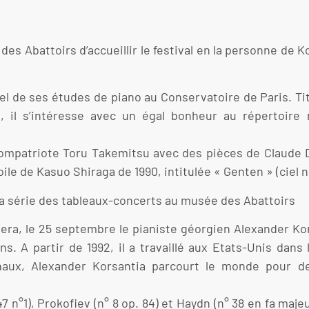
s Abattoirs d’accueillir le festival en la personne de Ko
el de ses études de piano au Conservatoire de Paris. Tit
, il s’intéresse avec un égal bonheur au répertoire
ompatriote Toru Takemitsu avec des pièces de Claude D
e de Kasuo Shiraga de 1990, intitulée « Genten » (ciel no
la série des tableaux-concerts au musée des Abattoirs
ra, le 25 septembre le pianiste géorgien Alexander Korsa
. A partir de 1992, il a travaillé aux Etats-Unis dans 
aux, Alexander Korsantia parcourt le monde pour de
 n°1), Prokofiev (n° 8 op. 84) et Haydn (n° 38 en fa maje