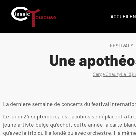
ACCUEIL
EN
FESTIVALS
Une apothéos
Serge Chauzy
Le
18 j
La dernière semaine de concerts du festival internation
Le lundi 24 septembre, les Jacobins se déplacent à la Ci
jeune artiste belge qu’échoit cette année la carte bla
qu’avec le trio qu’il a fondé ou avec orchestre. Il a m