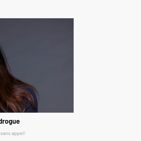
 drogue
 sans appel!