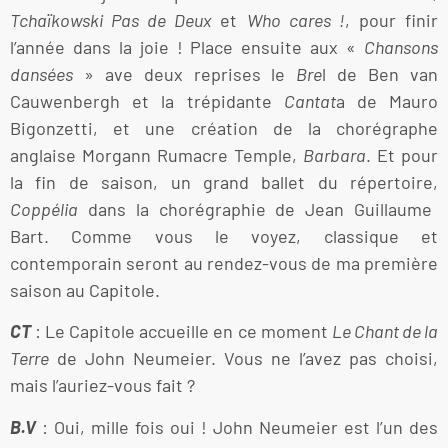
Tchaïkowski Pas de Deux
et
Who cares !
, pour finir
l’année dans la joie ! Place ensuite aux «
Chansons
dansées
» ave deux reprises le
Bre
l de Ben van
Cauwenbergh et la trépidante
Cantat
a de Mauro
Bigonzetti, et une création de la chorégraphe
anglaise Morgann Rumacre Temple,
Barbara
. Et pour
la fin de saison, un grand ballet du répertoire,
Coppélia
dans la chorégraphie de Jean Guillaume
Bart. Comme vous le voyez, classique et
contemporain seront au rendez-vous de ma première
saison au Capitole.
CT
: Le Capitole accueille en ce moment
Le Chant de la
Terre
de John Neumeier. Vous ne l’avez pas choisi,
mais l’auriez-vous fait ?
B.V
: Oui, mille fois oui ! John Neumeier est l’un des