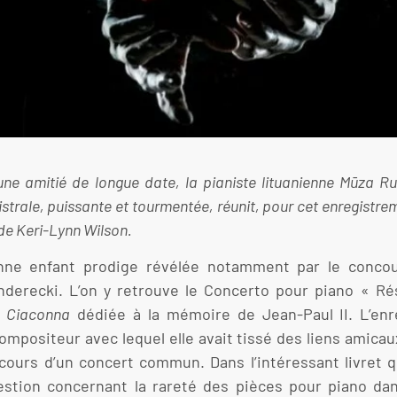
ne amitié de longue date, la pianiste lituanienne Mūza Rub
trale, puissante et tourmentée, réunit, pour cet enregistreme
de Keri-Lynn Wilson.
ienne enfant prodige révélée notamment par le conco
nderecki. L’on y retrouve le Concerto pour piano « R
a
Ciaconna
dédiée à la mémoire de Jean-Paul II. L’en
positeur avec lequel elle avait tissé des liens amicaux
ours d’un concert commun. Dans l’intéressant livret q
stion concernant la rareté des pièces pour piano dan