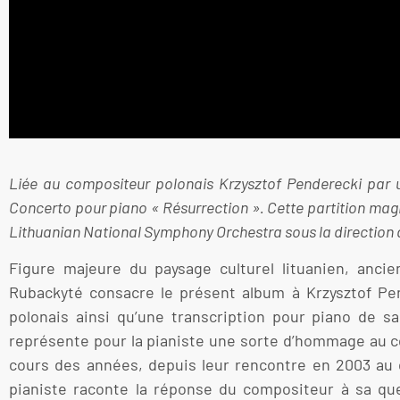
Liée au compositeur polonais Krzysztof Penderecki par u
Concerto pour piano « Résurrection ». Cette partition magis
Lithuanian National Symphony Orchestra sous la direction 
Figure majeure du paysage culturel lituanien, anc
Rubackyté consacre le présent album à Krzysztof Pe
polonais ainsi qu’une transcription pour piano de s
représente pour la pianiste une sorte d’hommage au com
cours des années, depuis leur rencontre en 2003 au c
pianiste raconte la réponse du compositeur à sa que