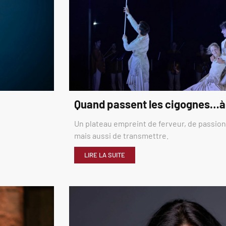
Quand passent les cigognes…à
Un plateau empreint de ferveur, de passion,
mais aussi de transmettre.
LIRE LA SUITE