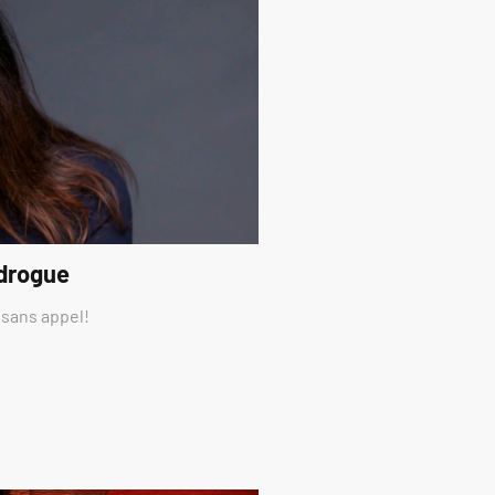
 drogue
 sans appel!