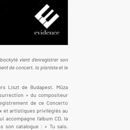
ackytė vient d’enregistrer son
nt de concert, la pianiste et le
urs Liszt de Budapest, Mūza
ésurrection » du compositeur
registrement de ce Concerto
 et artistiques privilégiés au
ui accompagne l’album CD, la
s son catalogue : « Tu sais,