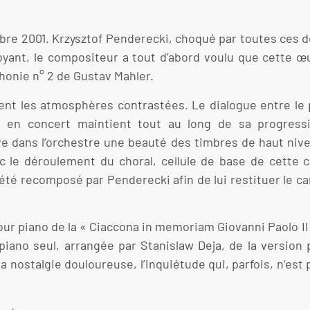
mbre 2001. Krzysztof Penderecki, choqué par toutes ces d
ant, le compositeur a tout d’abord voulu que cette œ
phonie n° 2 de Gustav Mahler.
t les atmosphères contrastées. Le dialogue entre le pi
t en concert maintient tout au long de sa progress
ouve dans l’orchestre une beauté des timbres de haut n
ec le déroulement du choral, cellule de base de cette c
 été recomposé par Penderecki afin de lui restituer le c
ur piano de la « Ciaccona in memoriam Giovanni Paolo 
r piano seul, arrangée par Stanislaw Deja, de la version 
a nostalgie douloureuse, l’inquiétude qui, parfois, n’est 