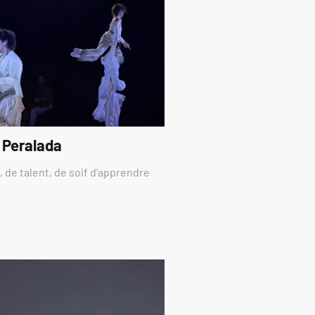
 Peralada
 de talent, de soif d’apprendre