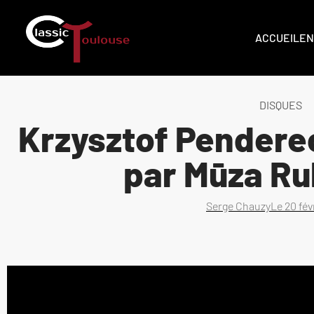
ACCUEIL
EN
DISQUES
Krzysztof Pendere
par Mūza R
Serge Chauzy
Le
20 fév