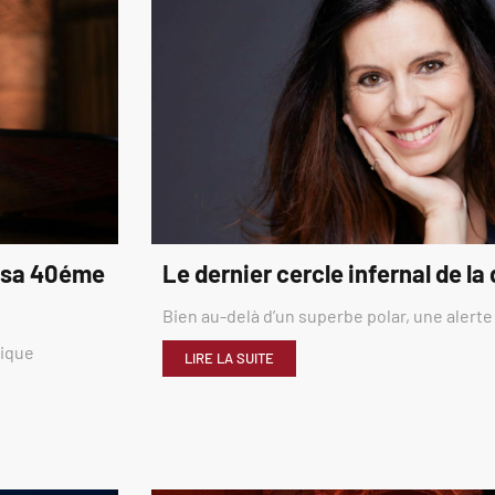
é sa 40éme
Le dernier cercle infernal de la
Bien au-delà d’un superbe polar, une alerte
rique
LIRE LA SUITE