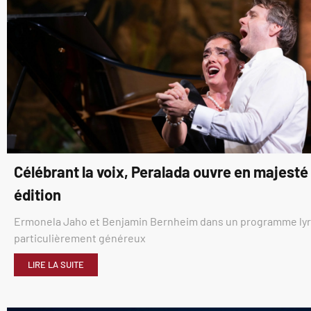
Célébrant la voix, Peralada ouvre en majest
édition
Ermonela Jaho et Benjamin Bernheim dans un programme ly
particulièrement généreux
LIRE LA SUITE