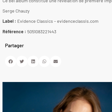
Ce bel album constitue une révélation de première imp
Serge Chauzy
Label :
‎ Evidence Classics – evidenceclassis.com
Référence :‎
5051083221443
Partager