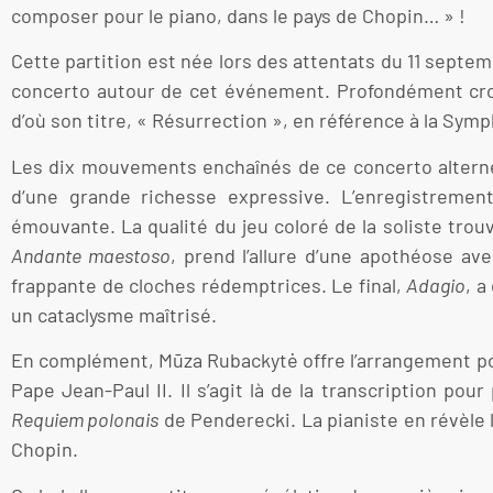
composer pour le piano, dans le pays de Chopin… » !
Cette partition est née lors des attentats du 11 septe
concerto autour de cet événement. Profondément croy
d’où son titre, « Résurrection », en référence à la Sym
Les dix mouvements enchaînés de ce concerto alternen
d‘une grande richesse expressive. L’enregistremen
émouvante. La qualité du jeu coloré de la soliste tr
Andante maestoso
, prend l’allure d’une apothéose av
frappante de cloches rédemptrices. Le final,
Adagio
, a
un cataclysme maîtrisé.
En complément, Mūza Rubackytė offre l’arrangement po
Pape Jean-Paul II. Il s’agit là de la transcription pou
Requiem polonais
de Penderecki. La pianiste en révèle l
Chopin.