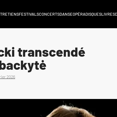
TRETIENS
FESTIVALS
CONCERTS
DANSE
OPÉRA
DISQUES
LIVRES
cki transcendé
ubackytė
rier 2026