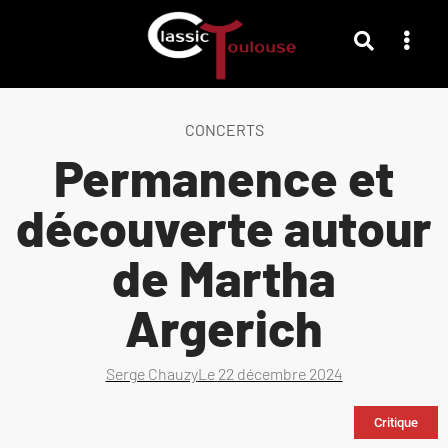
CONCERTS
Permanence et
découverte autour
de Martha
Argerich
Serge Chauzy
Le
22 décembre 2024
Critique