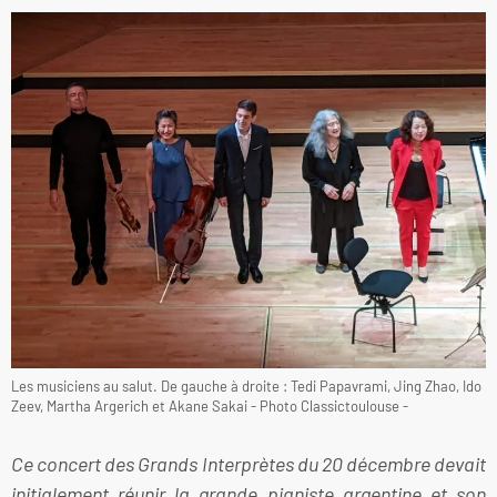
Les musiciens au salut. De gauche à droite : Tedi Papavrami, Jing Zhao, Ido
Zeev, Martha Argerich et Akane Sakai - Photo Classictoulouse -
Ce concert des Grands Interprètes du 20 décembre devait
initialement réunir la grande pianiste argentine et son