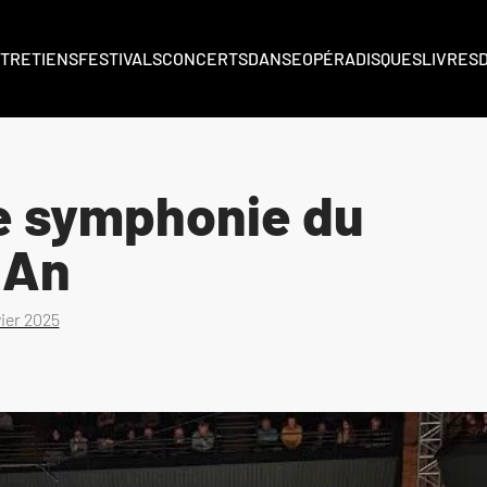
TRETIENS
FESTIVALS
CONCERTS
DANSE
OPÉRA
DISQUES
LIVRES
e symphonie du
 An
vier 2025