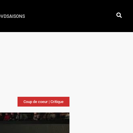
DVD
SAISONS
Coup de coeur
|
Critique