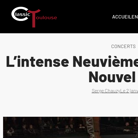
ACCUEIL
EN
CONCERTS
L’intense Neuvièm
Nouvel
Serge Chauzy
Le
2 jan