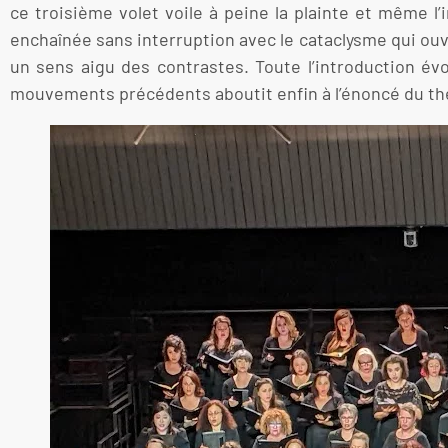
ce troisième volet voile à peine la plainte et même l
enchaînée sans interruption avec le cataclysme qui ou
un sens aigu des contrastes. Toute l’introduction év
mouvements précédents aboutit enfin à l’énoncé du thè