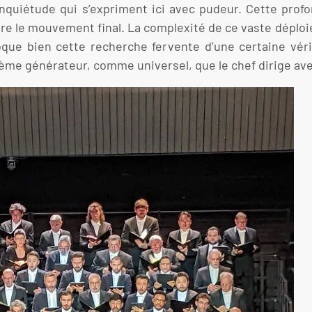
’inquiétude qui s’expriment ici avec pudeur. Cette pro
vre le mouvement final. La complexité de ce vaste déploi
oque bien cette recherche fervente d’une certaine véri
me générateur, comme universel, que le chef dirige ave