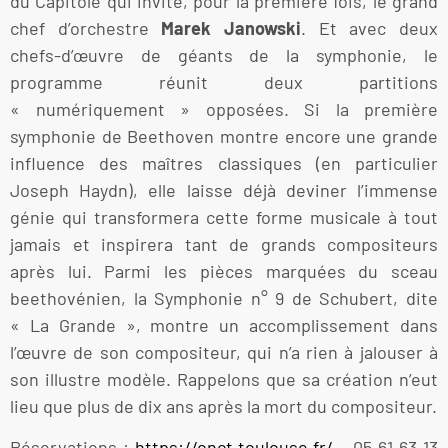
du Capitole qui invite, pour la première fois, le grand
chef d’orchestre
Marek Janowski
. Et avec deux
chefs-d’œuvre de géants de la symphonie, le
programme réunit deux partitions
« numériquement » opposées. Si la première
symphonie de Beethoven montre encore une grande
influence des maîtres classiques (en particulier
Joseph Haydn), elle laisse déjà deviner l’immense
génie qui transformera cette forme musicale à tout
jamais et inspirera tant de grands compositeurs
après lui. Parmi les pièces marquées du sceau
beethovénien, la Symphonie n° 9 de Schubert, dite
« La Grande », montre un accomplissement dans
l’œuvre de son compositeur, qui n’a rien à jalouser à
son illustre modèle. Rappelons que sa création n’eut
lieu que plus de dix ans après la mort du compositeur.
Réservations :
https://onct.toulouse.fr/
– 05 61 63 13