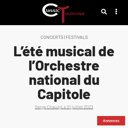
CONCERTS
|
FESTIVALS
L’été musical de
l’Orchestre
national du
Capitole
Serge Chauzy
Le
21 juillet 2023
Annonces