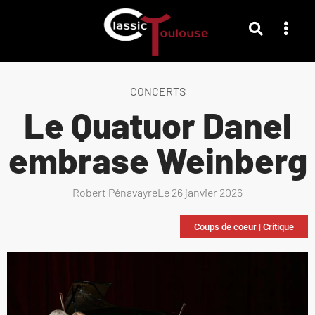
CONCERTS
Le Quatuor Danel
embrase Weinberg
Robert Pénavayre
Le
26 janvier 2026
Coups de coeur
|
Critique