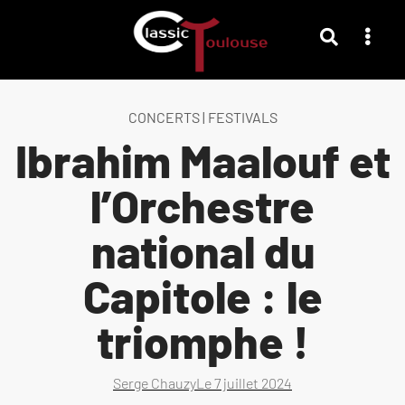
CONCERTS
|
FESTIVALS
Ibrahim Maalouf et
l’Orchestre
national du
Capitole : le
triomphe !
Serge Chauzy
Le
7 juillet 2024