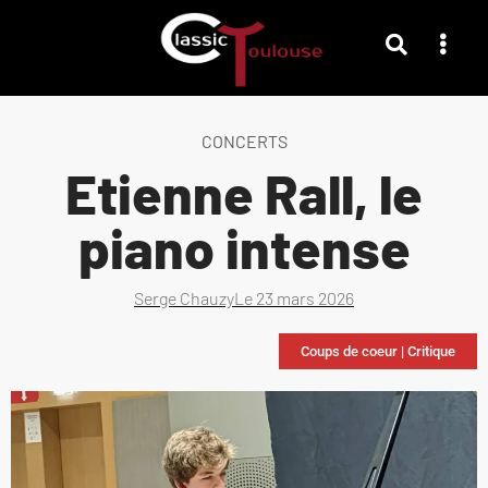
CONCERTS
Etienne Rall, le
piano intense
Serge Chauzy
Le
23 mars 2026
Coups de coeur
|
Critique