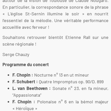
autour de la vision de Toulouse de Claude Nougaro.
En particulier, la correspondance sonore de la phrase
« L’église St-Sernin illumine le soir » en nourrit
l’essentiel de la mélodie. Une véritable performance
accueillie avec ferveur !
Souhaitons retrouver bientôt Etienne Rall sur une
scène régionale !
Serge Chauzy
Programme du concert
F. Chopin :
Nocturne n° 13 en ut mineur
F. Schubert :
Quatre Impromptus op. 90/D. 899
L. van Beethoven :
Sonate n° 23, en fa mineur,
“Appassionata”
F. Chopin :
Polonaise n° 6 en la bémol majeur
« Héroïque »