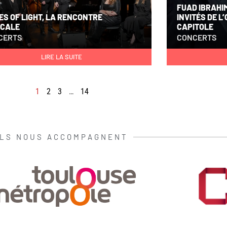
FUAD IBRAHIM
S OF LIGHT, LA RENCONTRE
INVITÉS DE 
ICALE
CAPITOLE
CERTS
CONCERTS
LIRE LA SUITE
1
2
3
…
14
ILS NOUS ACCOMPAGNENT