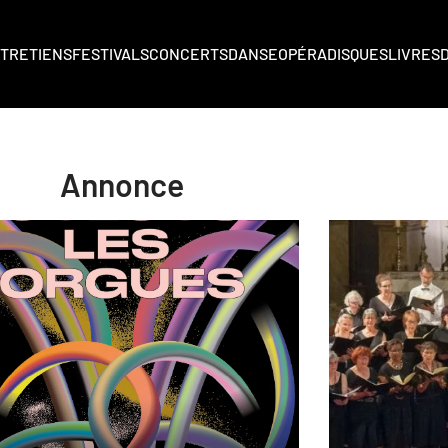
TRETIENS
FESTIVALS
CONCERTS
DANSE
OPÉRA
DISQUES
LIVRES
Annonce