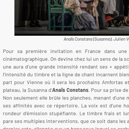
Anaïs Constans (Susanna), Julien 
Pour sa première invitation en France dans une 
cinématographique. On devine chez lui un sens de la scèn
une aura d’une grande intensité rendant ses « appéti
l’intensité du timbre et la ligne de chant incarnent bien
part pour Vienne où il sera les prochains Amfortas et
plateau, la Susanna d’
Anaïs Constans
. Pour sa prise d
Non seulement elle brûle les planches, menant d’une ma
ses affinités avec ce répertoire. La voix est d’une 
rondeur d’émission stupéfiante. Le timbre frais et l
pare ses multiples interventions, que ce soit dans les 
dernier acte, allongée sur un banc sous lequel se cac