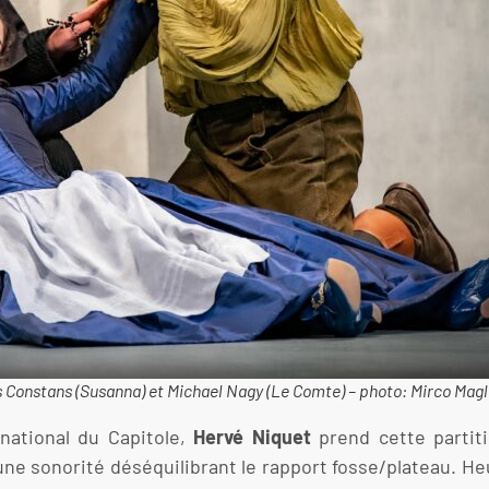
ïs Constans (Susanna) et Michael Nagy (Le Comte) – photo: Mirco Mag
 national du Capitole,
Hervé Niquet
prend cette partit
une sonorité déséquilibrant le rapport fosse/plateau. H