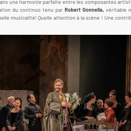
 dans une harmonie parfaite entre les composantes artist
tation du continuo tenu par
Robert Gonnella,
véritable 
uelle musicalité! Quelle attention à la scène ! Une contr