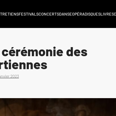
TRETIENS
FESTIVALS
CONCERTS
DANSE
OPÉRA
DISQUES
LIVRES
e cérémonie des
rtiennes
anvier 2023