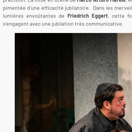
pimentée d’une efficacité jubilatoire. Dans les merve
lumières envoûtantes de
Friedrich Eggert
, cette f
s’engagent avec une jubilation très communicative.