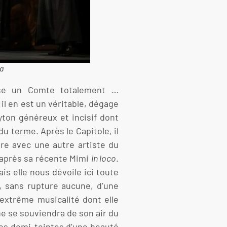
ca
e un Comte totalement …
 il en est un véritable, dégage
yton généreux et incisif dont
du terme. Après le Capitole, il
ire avec une autre artiste du
e après sa récente Mimi
in loco
.
is elle nous dévoile ici toute
, sans rupture aucune, d’une
extrême musicalité dont elle
ne se souviendra de son air du
des demi-teintes d’une beauté