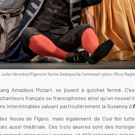
 Julien Véronèse (Figaro) et Karine Deshayes (la Comtesse) -photo: Mirco Magli
gang Amadeus Mozart, se jouent à guichet fermé. C’es
 chanteurs français ou francophones ainsi qu’un nouvel in
ons interminables saluant particulièrement la Susanna d’
 des
Noces de Figaro
, mais également de
Cosi fan tutt
s aussi théâtrale. Ces trois œuvres sont des horloge
en coproduction avec Lausanne, et déjà présentée
in loco