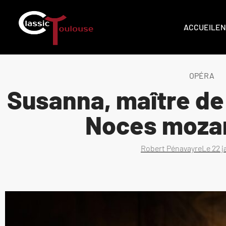
ACCUEIL
EN
OPÉRA
Susanna, maître d
Noces moza
Robert Pénavayre
Le
22 j