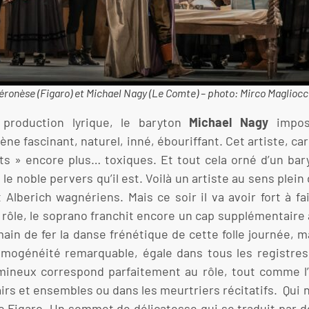
Véronèse (Figaro) et Michael Nagy (Le Comte) – photo: Mirco Maglioc
production lyrique, le baryton
Michael Nagy
impos
e fascinant, naturel, inné, ébouriffant. Cet artiste, car
ts » encore plus… toxiques. Et tout cela orné d’un bar
 le noble pervers qu’il est. Voilà un artiste au sens plein 
 Alberich wagnériens. Mais ce soir il va avoir fort à fa
e rôle, le soprano franchit encore un cap supplémentair
in de fer la danse frénétique de cette folle journée, ma
homogénéité remarquable, égale dans tous les registres
umineux correspond parfaitement au rôle, tout comme l’
airs et ensembles ou dans les meurtriers récitatifs. Qui 
he Figaro. Un sommet de délicatesse qui se traduit par 