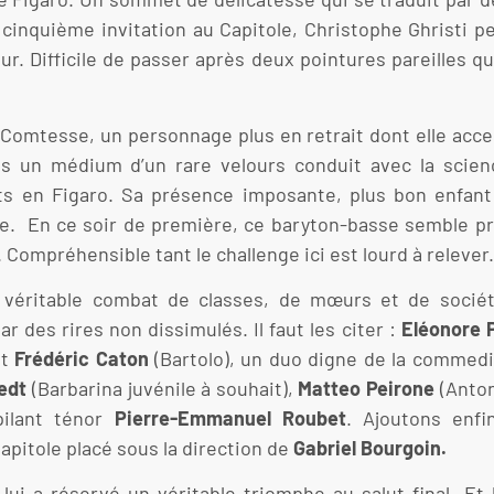
 cinquième invitation au Capitole, Christophe Ghristi p
ur. Difficile de passer après deux pointures pareilles qu
 Comtesse, un personnage plus en retrait dont elle accen
 un médium d’un rare velours conduit avec la scienc
ts en Figaro. Sa présence imposante, plus bon enfant 
le. En ce soir de première, ce baryton-basse semble pr
 Compréhensible tant le challenge ici est lourd à relever.
 véritable combat de classes, de mœurs et de sociét
r des rires non dissimulés. Il faut les citer :
Eléonore 
et
Frédéric Caton
(Bartolo), un duo digne de la commedia
edt
(Barbarina juvénile à souhait),
Matteo Peirone
(Anton
pilant ténor
Pierre-Emmanuel Roubet
. Ajoutons enfin
Capitole placé sous la direction de
Gabriel Bourgoin.
 lui a réservé un véritable triomphe au salut final. Et 