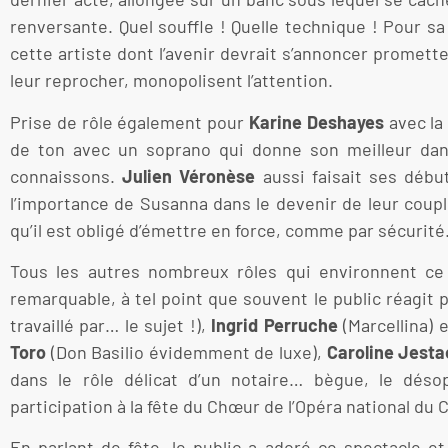
renversante. Quel souffle ! Quelle technique ! Pour sa
cette artiste dont l’avenir devrait s’annoncer promette
leur reprocher, monopolisent l’attention.
Prise de rôle également pour
Karine Deshayes
avec la
de ton avec un soprano qui donne son meilleur dans
connaissons.
Julien Véronèse
aussi faisait ses débu
l’importance de Susanna dans le devenir de leur coup
qu’il est obligé d’émettre en force, comme par sécurité.
Tous les autres nombreux rôles qui environnent ce
remarquable, à tel point que souvent le public réagit pa
travaillé par… le sujet !),
Ingrid Perruche
(Marcellina) 
Toro
(Don Basilio évidemment de luxe),
Caroline Jesta
dans le rôle délicat d’un notaire… bègue, le déso
participation à la fête du Chœur de l’Opéra national du 
En parlant de fête, le public a adoré ce spectacle et