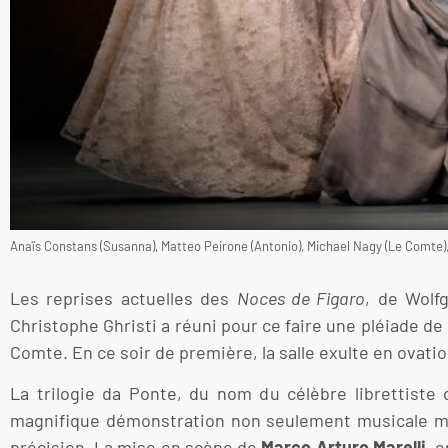
Anaïs Constans (Susanna), Matteo Peirone (Antonio), Michael Nagy (Le Comte),
Les reprises actuelles des
Noces de Figaro
, de Wolf
Christophe Ghristi a réuni pour ce faire une pléiade de
Comte. En ce soir de première, la salle exulte en ovati
La trilogie da Ponte, du nom du célèbre librettiste
magnifique démonstration non seulement musicale mai
précision. La mise en scène de
Marco Arturo Marelli
, 