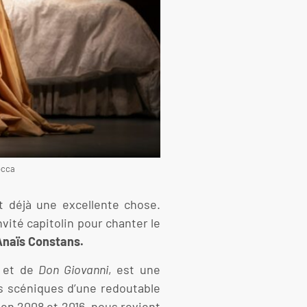
occa
t déjà une excellente chose.
vité capitolin pour chanter le
Anaïs Constans.
e
et de
Don Giovanni
, est une
s scéniques d’une redoutable
en 2008 et 2016, nous revient