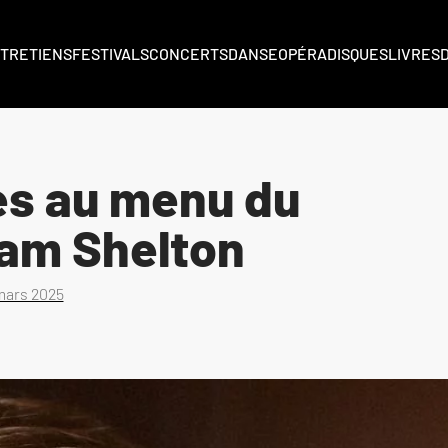
TRETIENS
FESTIVALS
CONCERTS
DANSE
OPÉRA
DISQUES
LIVRES
es au menu du
liam Shelton
mars 2025