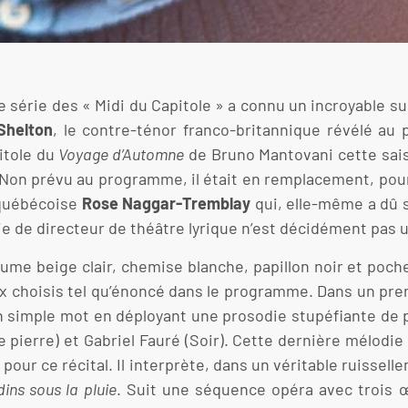
e série des « Midi du Capitole » a connu un incroyable suc
Shelton
, le contre-ténor franco-britannique révélé au p
itole du
Voyage d’Automne
de Bruno Mantovani cette saiso
on prévu au programme, il était en remplacement, pour 
 québécoise
Rose Naggar-Tremblay
qui, elle-même a dû s
vie de directeur de théâtre lyrique n’est décidément pas 
ume beige clair, chemise blanche, papillon noir et poch
ux choisis tel qu’énoncé dans le programme. Dans un pre
n simple mot en déployant une prosodie stupéfiante de 
 pierre) et Gabriel Fauré (Soir). Cette dernière mélodie
 pour ce récital. Il interprète, dans un véritable ruissel
dins sous la pluie
. Suit une séquence opéra avec trois œ