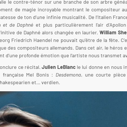
talle le contre-ténor sur une branche de son arbre généal
oment de magie incroyable montrant le compositeur a
tesse de ton d’une infinie musicalité. De l’Italien Franc
n et de Daphné
et plus particulièrement l’air d’Apollo
éfinitive de Daphné alors changée en laurier.
William She
org Friedrich Haendel ne pouvait qu’être de la fête. C’es
nnique des compositeurs allemands. Dans cet air, le héros
int d’une profonde émotion que l’artiste nous transmet a
onclure ce récital.
Julien LeBlanc
le lui donne en nous 
ce française Mel Bonis :
Desdemona
, une courte pièce
shakespearien et… verdien.