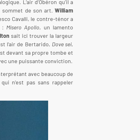
ogique. L’air d’Obéron qu’il a
u sommet de son art.
William
esco Cavalli, le contre-ténor a
n :
Misero Apollo
, un lamento
lton
sait ici trouver la largeur
t l’air de Bertarido,
Dove sei
,
 est devant sa propre tombe et
vec une puissante conviction.
interprétant avec beaucoup de
 qui n’est pas sans rappeler