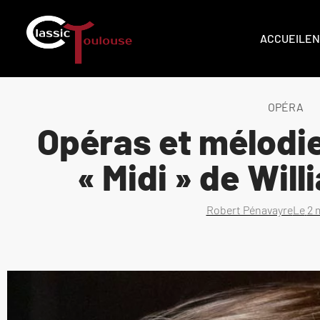
ACCUEIL
EN
OPÉRA
Opéras et mélodi
« Midi » de Wil
Robert Pénavayre
Le
2 