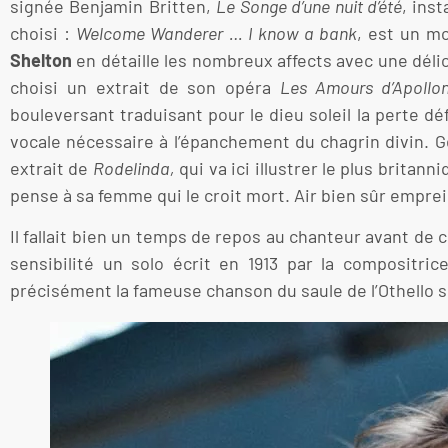
signée Benjamin Britten,
Le Songe d’une nuit d’été
, ins
choisi :
Welcome Wanderer … I know a bank
, est un m
Shelton
en détaille les nombreux affects avec une délica
choisi un extrait de son opéra
Les Amours d’Apollo
bouleversant traduisant pour le dieu soleil la perte d
vocale nécessaire à l’épanchement du chagrin divin. Ge
extrait de
Rodelinda,
qui va ici illustrer le plus brita
pense à sa femme qui le croit mort. Air bien sûr empre
Il fallait bien un temps de repos au chanteur avant de c
sensibilité un solo écrit en 1913 par la compositri
précisément la fameuse chanson du saule de l’Othello 