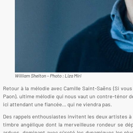
William Shelton – Photo : Liza Miri
Retour à la mélodie avec Camille Saint-Saëns (Si vous 
Paon), ultime mélodie qui nous vaut un contre-ténor dé
ici attendant une fiancée… qui ne viendra pas.
Des rappels enthousiastes invitent les deux artistes à
timbre angélique dont la merveilleuse rondeur se déplo
ardues, dominant avec sûreté les dynamiques les plu