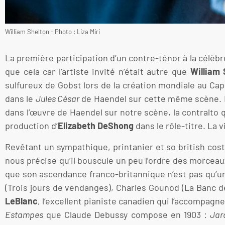
William Shelton - Photo : Liza Miri
La première participation d’un contre-ténor à la célèbr
que cela car l’artiste invité n’était autre que
William 
sulfureux de Gobst lors de la création mondiale au Cap
dans le
Jules César
de Haendel sur cette même scène. N
dans l’œuvre de Haendel sur notre scène, la contralto
production d’
Elizabeth DeShong
dans le rôle-titre. La 
Revêtant un sympathique, printanier et so british cost
nous précise qu’il bouscule un peu l’ordre des morcea
que son ascendance franco-britannique n’est pas qu’u
(Trois jours de vendanges), Charles Gounod (La Banc de
LeBlanc
, l’excellent pianiste canadien qui l’accompagne
Estampes
que Claude Debussy compose en 1903 :
Jar