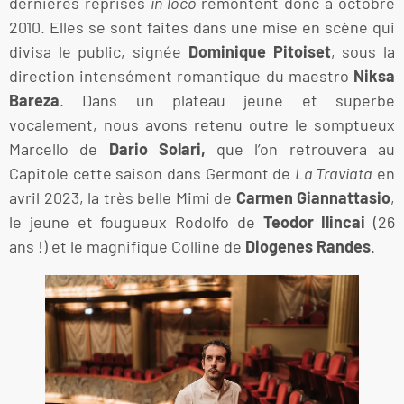
dernières reprises
in loco
remontent donc à octobre
2010. Elles se sont faites dans une mise en scène qui
divisa le public, signée
Dominique Pitoiset
, sous la
direction intensément romantique du maestro
Niksa
Bareza
. Dans un plateau jeune et superbe
vocalement, nous avons retenu outre le somptueux
Marcello de
Dario Solari,
que l’on retrouvera au
Capitole cette saison dans Germont de
La Traviata
en
avril 2023, la très belle Mimi de
Carmen Giannattasio
,
le jeune et fougueux Rodolfo de
Teodor Ilincai
(26
ans !) et le magnifique Colline de
Diogenes Randes
.