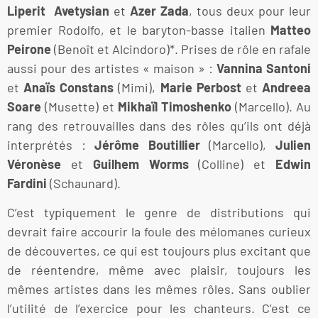
Liperit Avetysian
et
Azer Zada
, tous deux pour leur
premier Rodolfo, et le baryton-basse italien
Matteo
Peirone
(Benoît et Alcindoro)*. Prises de rôle en rafale
aussi pour des artistes « maison » :
Vannina Santoni
et
Anaïs
Constans
(Mimi),
Marie Perbost
et
Andreea
Soare
(Musette) et
Mikhaïl Timoshenko
(Marcello). Au
rang des retrouvailles dans des rôles qu’ils ont déjà
interprétés :
Jérôme Boutillier
(Marcello),
Julien
Véronèse
et
Guilhem Worms
(Colline) et
Edwin
Fardini
(Schaunard).
C’est typiquement le genre de distributions qui
devrait faire accourir la foule des mélomanes curieux
de découvertes, ce qui est toujours plus excitant que
de réentendre, même avec plaisir, toujours les
mêmes artistes dans les mêmes rôles. Sans oublier
l’utilité de l’exercice pour les chanteurs. C’est ce