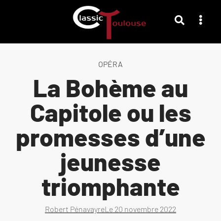
OPÉRA
La Bohème au
Capitole ou les
promesses d’une
jeunesse
triomphante
Robert Pénavayre
Le
20 novembre 2022