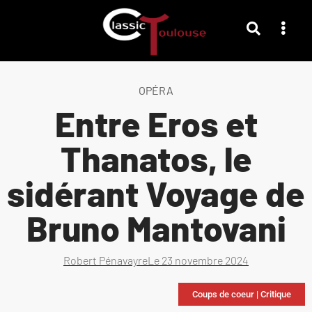
OPÉRA
Entre Eros et
Thanatos, le
sidérant Voyage de
Bruno Mantovani
Robert Pénavayre
Le
23 novembre 2024
Coups de coeur
|
Critique