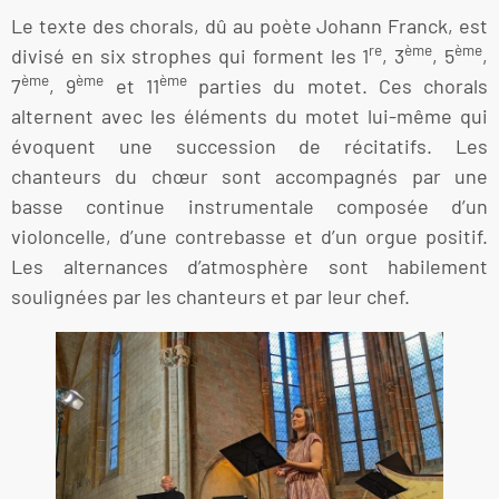
Le texte des chorals, dû au poète Johann Franck, est
re
ème
ème
divisé en six strophes qui forment les 1
, 3
, 5
,
ème
ème
ème
7
, 9
et 11
parties du motet. Ces chorals
alternent avec les éléments du motet lui-même qui
évoquent une succession de récitatifs. Les
chanteurs du chœur sont accompagnés par une
basse continue instrumentale composée d’un
violoncelle, d’une contrebasse et d’un orgue positif.
Les alternances d’atmosphère sont habilement
soulignées par les chanteurs et par leur chef.