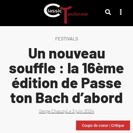
FESTIVALS
Un nouveau
souffle : la 16ème
édition de Passe
ton Bach d’abord
Serge Chauzy
Le
3 juin 2024
Coups de coeur
|
Critique