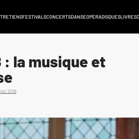
TRETIENS
FESTIVALS
CONCERTS
DANSE
OPÉRA
DISQUES
LIVRES
 : la musique et
nse
llet 2018