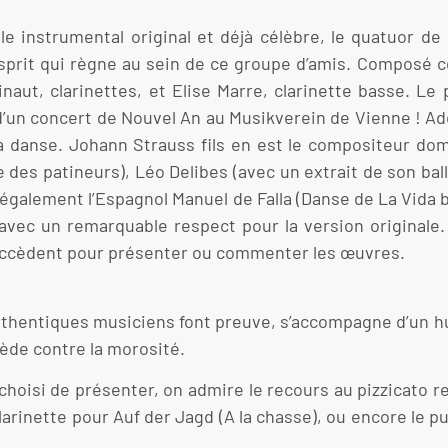
ble instrumental original et déjà célèbre, le quatuor d
esprit qui règne au sein de ce groupe d’amis. Composé 
inaut, clarinettes, et Elise Marre, clarinette basse. Le
i d’un concert de Nouvel An au Musikverein de Vienne ! A
a danse. Johann Strauss fils en est le compositeur dom
 des patineurs), Léo Delibes (avec un extrait de son bal
 également l’Espagnol Manuel de Falla (Danse de La Vida
avec un remarquable respect pour la version originale.
uccèdent pour présenter ou commenter les œuvres.
es authentiques musiciens font preuve, s’accompagne d’un
mède contre la morosité.
choisi de présenter, on admire le recours au pizzicato r
clarinette pour Auf der Jagd (A la chasse), ou encore le 