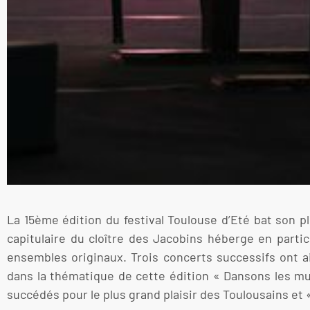
La 15ème édition du festival Toulouse d’Eté bat son p
capitulaire du cloître des Jacobins héberge en parti
ensembles originaux. Trois concerts successifs ont 
dans la thématique de cette édition « Dansons les mu
succédés pour le plus grand plaisir des Toulousains et 