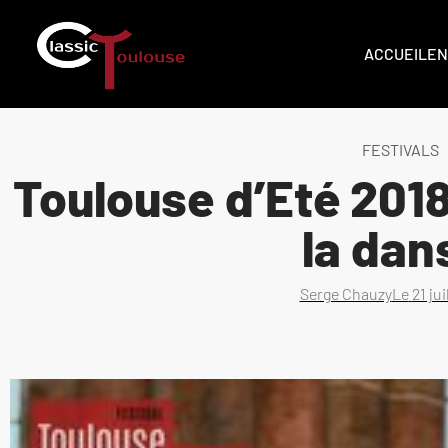
ACCUEIL
EN
FESTIVALS
Toulouse d’Eté 2018
la da
Serge Chauzy
Le
21 jui