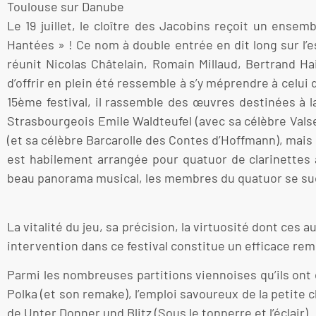
Toulouse sur Danube
Le 19 juillet, le cloître des Jacobins reçoit un ensem
Hantées » ! Ce nom à double entrée en dit long sur l’
réunit Nicolas Châtelain, Romain Millaud, Bertrand Ha
d’offrir en plein été ressemble à s’y méprendre à celu
15ème festival, il rassemble des œuvres destinées à l
Strasbourgeois Emile Waldteufel (avec sa célèbre Valse
(et sa célèbre Barcarolle des Contes d’Hoffmann), mais
est habilement arrangée pour quatuor de clarinettes 
beau panorama musical, les membres du quatuor se s
La vitalité du jeu, sa précision, la virtuosité dont c
intervention dans ce festival constitue un efficace re
Parmi les nombreuses partitions viennoises qu’ils ont 
Polka (et son remake), l’emploi savoureux de la petite 
de Unter Donner und Blitz (Sous le tonnerre et l’éclair).