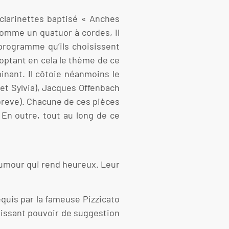
e clarinettes baptisé « Anches
comme un quatuor à cordes, il
 programme qu’ils choisissent
doptant en cela le thème de ce
inant. Il côtoie néanmoins le
let Sylvia), Jacques Offenbach
 breve). Chacune de ces pièces
 En outre, tout au long de ce
 humour qui rend heureux. Leur
equis par la fameuse Pizzicato
puissant pouvoir de suggestion