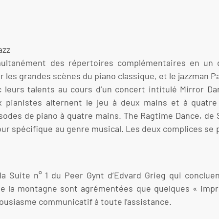
azz
imultanément des répertoires complémentaires en un d
 les grandes scènes du piano classique, et le jazzman Pa
c leurs talents au cours d’un concert intitulé Mirror Da
x pianistes alternent le jeu à deux mains et à quatre
isodes de piano à quatre mains. The Ragtime Dance, de S
our spécifique au genre musical. Les deux complices se p
e la Suite n° 1 du Peer Gynt d’Edvard Grieg qui conclu
i de la montagne sont agrémentées que quelques « imp
thousiasme communicatif à toute l’assistance.