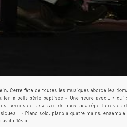
lein. Cette fête de toutes les musiques aborde les domai
culier la belle série baptisée « Une heure avec… » qui
ainsi permis de découvrir de nouveaux répertoires ou 
siques ! » Piano solo, piano à quatre mains, ensemble 
« assimilés ».