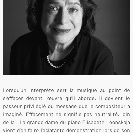
Lorsqu’un interprète sert la musique au point de
s’effacer devant l’œuvre qu’il aborde, il devient le
passeur privilégié du message que le compositeur a
imaginé. Effacement ne signifie pas neutralité, loin
de là ! La grande dame du piano Elisabeth Leonskaja
vient d’en faire l’éclatante démonstration lors de son