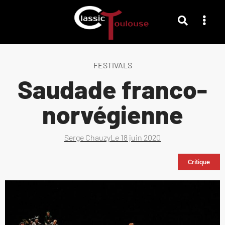
FESTIVALS
Saudade franco-
norvégienne
Serge Chauzy
Le
18 juin 2020
Critique