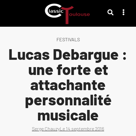
FESTIVALS
Lucas Debargue :
une forte et
attachante
personnalité
musicale
Serge Chauzy
Le
14 septembre 2016