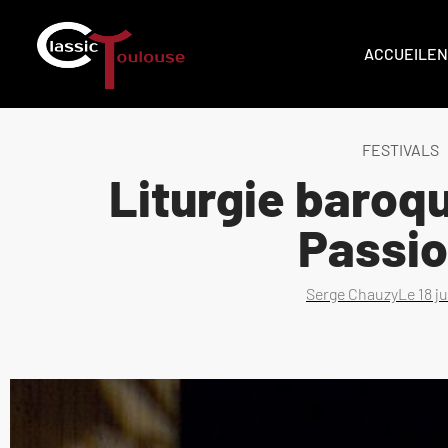
ACCUEIL
EN
FESTIVALS
Liturgie baroq
Passi
Serge Chauzy
Le
18 j