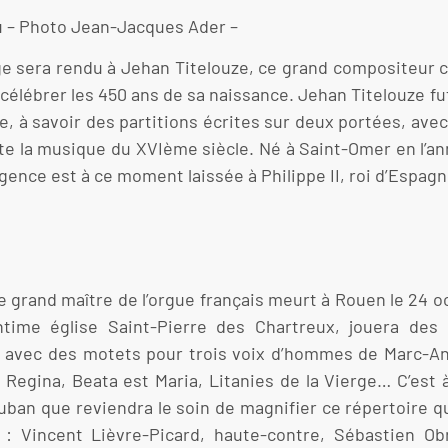
u – Photo Jean-Jacques Ader –
e sera rendu à Jehan Titelouze, ce grand compositeur c
célébrer les 450 ans de sa naissance. Jehan Titelouze fu
à savoir des partitions écrites sur deux portées, avec cl
oute la musique du XVIème siècle. Né à Saint-Omer en l’
égence est à ce moment laissée à Philippe II, roi d’Espagn
e grand maître de l’orgue français meurt à Rouen le 24 o
time église Saint-Pierre des Chartreux, jouera des 
t avec des motets pour trois voix d’hommes de Marc-An
e Regina, Beata est Maria, Litanies de la Vierge… C’est
an que reviendra le soin de magnifier ce répertoire qu
t : Vincent Lièvre-Picard, haute-contre, Sébastien O