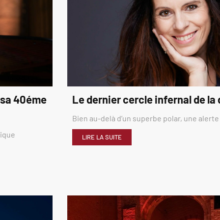
é sa 40éme
Le dernier cercle infernal de la
Bien au-delà d’un superbe polar, une alerte
rique
LIRE LA SUITE