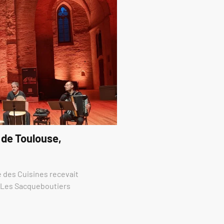
 de Toulouse,
re des Cuisines recevait
e Les Sacqueboutiers