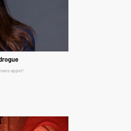
 drogue
 sans appel!