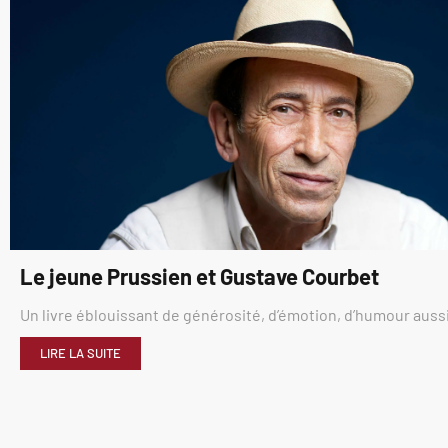
Le jeune Prussien et Gustave Courbet
Un livre éblouissant de générosité, d’émotion, d’humour aussi
LIRE LA SUITE