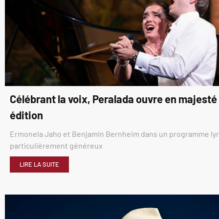
Célébrant la voix, Peralada ouvre en majest
édition
Ermonela Jaho et Benjamin Bernheim dans un programme ly
particulièrement généreux
LIRE LA SUITE