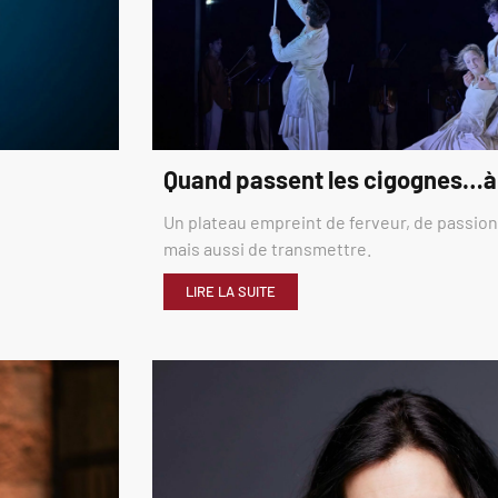
Quand passent les cigognes…à
Un plateau empreint de ferveur, de passion,
mais aussi de transmettre.
LIRE LA SUITE