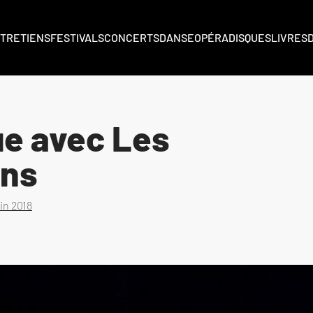
TRETIENS
FESTIVALS
CONCERTS
DANSE
OPÉRA
DISQUES
LIVRES
ue avec Les
ons
uin 2018