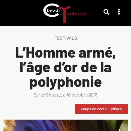
FESTIVALS
L’Homme armé,
l’âge d’or de la
polyphonie
Serge Chauzy
Le
10 octobre 2013
Coups de coeur
|
Critique