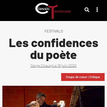
FESTIVALS
Les confidences
du poète
Serge Chauzy
Le
18 juin 2020
Coups de coeur
|
Critique