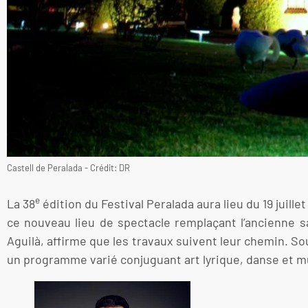
Castell de Peralada - Crédit: DR
e
La 38
édition du Festival Peralada aura lieu du 19 juill
ce nouveau lieu de spectacle remplaçant l’ancienne sa
Aguilà, affirme que les travaux suivent leur chemin. So
un programme varié conjuguant art lyrique, danse et mu