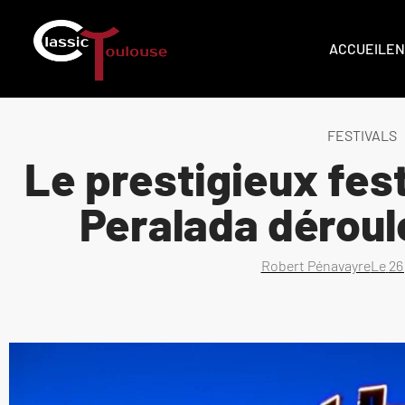
ACCUEIL
EN
FESTIVALS
Le prestigieux fest
Peralada déroul
Robert Pénavayre
Le
26