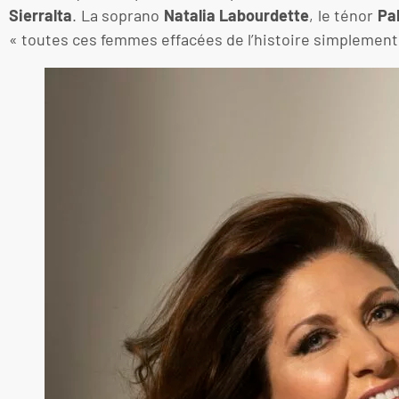
Sierralta
. La soprano
Natalia Labourdette
, le ténor
Pa
« toutes ces femmes effacées de l’histoire simplement