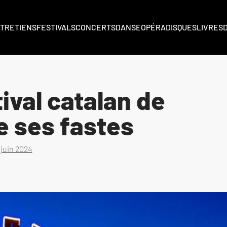
TRETIENS
FESTIVALS
CONCERTS
DANSE
OPÉRA
DISQUES
LIVRES
ival catalan de
e ses fastes
 juin 2024