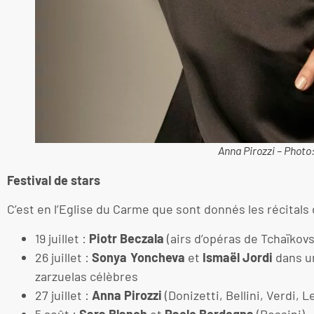
Anna Pirozzi – Photo
Festival de stars
C’est en l’Eglise du Carme que sont donnés les récitals 
19 juillet :
Piotr Beczala
(airs d’opéras de Tchaïkovs
26 juillet :
Sonya Yoncheva
et
Ismaël Jordi
dans un
zarzuelas célèbres
27 juillet :
Anna Pirozzi
(Donizetti, Bellini, Verdi, 
5 août :
Sara Blanch
et
Paolo Bordogna
(Rossini)