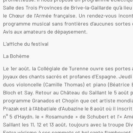
Salle des Trois Provinces de Brive-la-Gaillarde qu’à li
le Chœur de l’Armée française. Un rendez-vous incontou
programme musical sans frontières d’aucunes sortes co
Avis aux amateurs de dépaysement.
L’affiche du festival
La Bohème
Le 1er août, la Collégiale de Turenne ouvre ses port
joyaux des chants sacrés et profanes d’Espagne. Jeudi 
duos violoncelle (Camille Thomas) et piano (Béatrice
Bloch et Say. Retour au Château du Saillant le 5 août
programme Granados et Chopin que cet artiste mondial
Prazak est à l’Abbatiale d’Aubazine le 8 août où il insc
n° 5 d’Haydn, le « Rosamunde » de Schubert et l’« Amé
Saillant les 11, 12 et 13 août, toujours avec la troupe
Entre vérisme à ses sommets et bel canto flamboyant, 