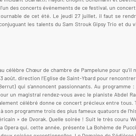
eu l’un des concerts événements de ce festival, un conce
rnable de cet été. Le jeudi 27 juillet, il faut se rendr
njuguant les talents du Sam Strouk Gipsy Trio et du vi
es au célèbre Chœur de chambre de Pampelune pour qu’il
3 août, direction l’Eglise de Saint-Ybard pour rencontre
 Berrut) qui s’annoncent passionnants. Au programme :
 pour un magistral rendez-vous avec le pianiste Abdel R
ement célébré donne ce concert précieux entre tous. To
rit à son programme trois des plus fameux quatuors de l’hi
ricain » de Dvorak. Quelle soirée ! Suit le très couru
 Diva Opera qui, cette année, présente La Bohème de Pucc
deux soirées exceptionnelles. Le Domaine de Sédières i