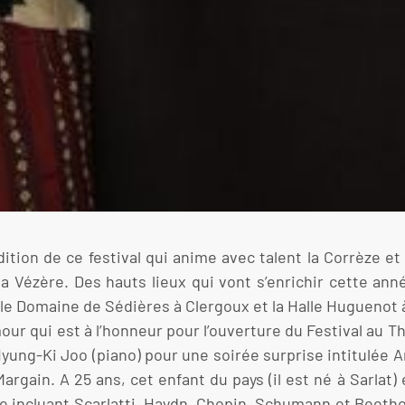
ition de ce festival qui anime avec talent la Corrèze et
 la Vézère. Des hauts lieux qui vont s’enrichir cette a
is le Domaine de Sédières à Clergoux et la Halle Huguenot
mour qui est à l’honneur pour l’ouverture du Festival au T
Hyung-Ki Joo (piano) pour une soirée surprise intitulée An
Margain. A 25 ans, cet enfant du pays (il est né à Sarlat
ncluant Scarlatti, Haydn, Chopin, Schumann et Beethoven