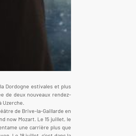
 la Dordogne estivales et plus
nnée de deux nouveaux rendez-
 à Uzerche.
héâtre de Brive-la-Gaillarde en
d now Mozart. Le 15 juillet, le
) entame une carrière plus que
. Le 18 juillet, c’est dans la