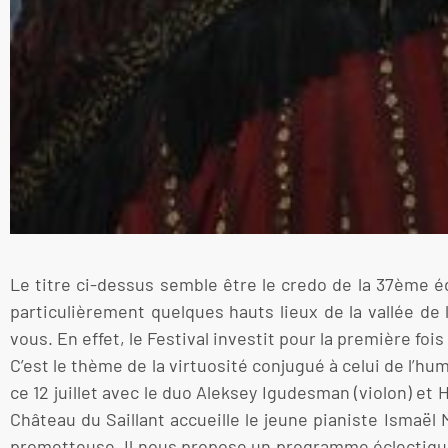
Le titre ci-dessus semble être le credo de la 37ème éd
particulièrement quelques hauts lieux de la vallée de
vous. En effet, le Festival investit pour la première fo
C’est le thème de la virtuosité conjugué à celui de l’hu
ce 12 juillet avec le duo Aleksey Igudesman (violon) et 
Château du Saillant accueille le jeune pianiste Ismaël 
prometteuse. Il nous propose un programme éclectique i