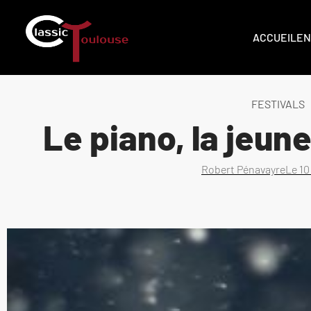
ACCUEIL
EN
FESTIVALS
Le piano, la jeune
Robert Pénavayre
Le
10