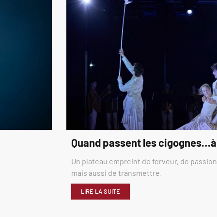
Quand passent les cigognes…à
Un plateau empreint de ferveur, de passion,
mais aussi de transmettre.
LIRE LA SUITE