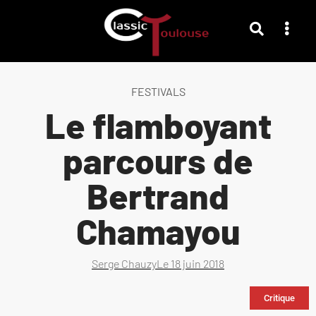
FESTIVALS
Le flamboyant
parcours de
Bertrand
Chamayou
Serge Chauzy
Le
18 juin 2018
Critique