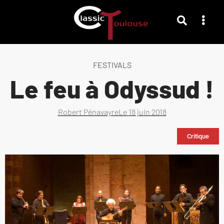
FESTIVALS
Le feu à Odyssud !
Robert Pénavayre
Le
18 juin 2018
Critique