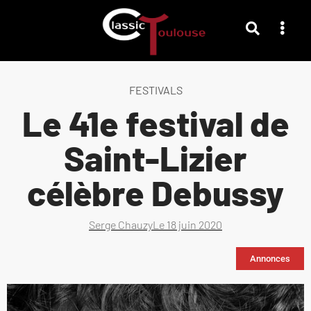
FESTIVALS
Le 41e festival de
Saint-Lizier
célèbre Debussy
Serge Chauzy
Le
18 juin 2020
Annonces