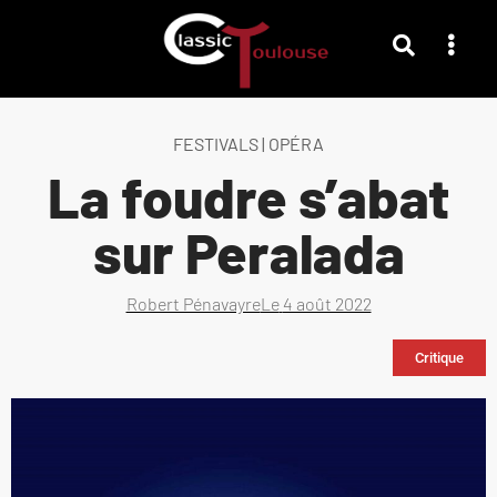
FESTIVALS
|
OPÉRA
La foudre s’abat
sur Peralada
Robert Pénavayre
Le
4 août 2022
Critique