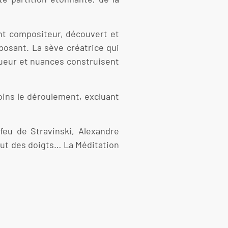
lant compositeur, découvert et
posant. La sève créatrice qui
gueur et nuances construisent
oins le déroulement, excluant
 feu de Stravinski, Alexandre
out des doigts… La Méditation
.