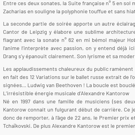
Entre ces deux sonates, la Suite française n° 5 en sol 
Zacharias en souligne la polyphonie touffue et sans hia
La seconde partie de soirée apporte un autre éclairag
Cantor de Leipzig y élabore une sublime architecture 
flagrant avec la sonate n° 62 en mi bémol majeur H
l’anime l’interprète avec passion, on y entend déjà 
Drang s’y épanouit clairement. Son lyrisme et sa moder
Les applaudissements chaleureux du public ramènent l’in
en fait des 12 Variations sur le ballet russe extrait d
signées… Ludwig van Beethoven ! La boucle est bouclé
L’irrésistible énergie musicale d’Alexandre Kantorow
Né en 1997 dans une famille de musiciens (ses deux
Kantorow connait un fulgurant début de carrière. Ce j
donc de remporter, à l’âge de 22 ans, le Premier prix e
Tchaïkovski. De plus Alexandre Kantorow est le premier F