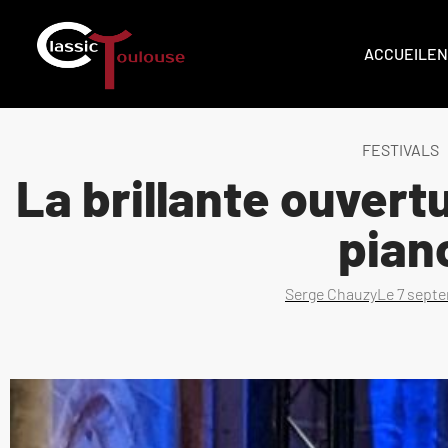
ACCUEIL
EN
FESTIVALS
La brillante ouvertu
pian
Serge Chauzy
Le
7 sept