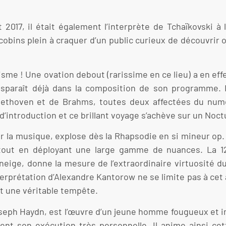
2017, il était également l’interprète de Tchaïkovski à 
cobins plein à craquer d’un public curieux de découvrir 
sme ! Une ovation debout (rarissime en ce lieu) a en effe
transparaît déjà dans la composition de son programme.
ethoven et de Brahms, toutes deux affectées du numér
d’introduction et ce brillant voyage s’achève sur un Noct
ar la musique, explose dès la Rhapsodie en si mineur op.
, tout en déployant une large gamme de nuances. La 
neige, donne la mesure de l’extraordinaire virtuosité d
terprétation d’Alexandre Kantorow ne se limite pas à cet 
nt une véritable tempête.
seph Haydn, est l’œuvre d’un jeune homme fougueux et ima
sent son exécution très personnelle. Il anime ainsi cet