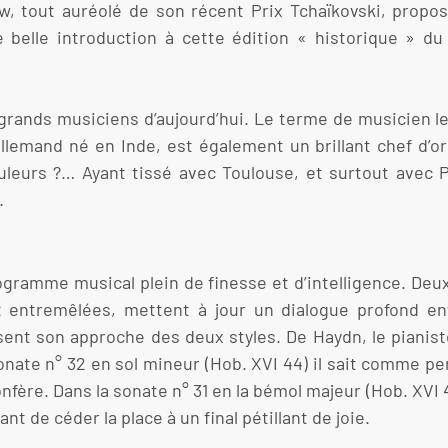
ow, tout auréolé de son récent Prix Tchaïkovski, propo
belle introduction à cette édition « historique » du p
 grands musiciens d’aujourd’hui. Le terme de musicien le
 allemand né en Inde, est également un brillant chef d’
ouleurs ?… Ayant tissé avec Toulouse, et surtout avec 
.
 programme musical plein de finesse et d’intelligence. D
entremêlées, mettent à jour un dialogue profond ent
sent son approche des deux styles. De Haydn, le pianist
nate n° 32 en sol mineur (Hob. XVI 44) il sait comme p
confère. Dans la sonate n° 31 en la bémol majeur (Hob. XVI
t de céder la place à un final pétillant de joie.