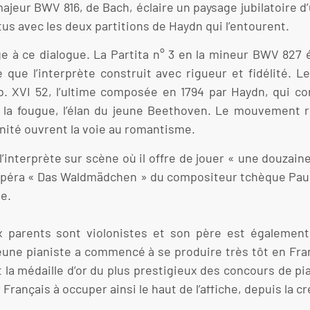
majeur BWV 816, de Bach, éclaire un paysage jubilatoire d’
tus avec les deux partitions de Haydn qui l’entourent.
e à ce dialogue. La Partita n° 3 en la mineur BWV 827 
que l’interprète construit avec rigueur et fidélité. L
ob. XVI 52, l’ultime composée en 1794 par Haydn, qui
ici la fougue, l’élan du jeune Beethoven. Le mouvement
nité ouvrent la voie au romantisme.
terprète sur scène où il offre de jouer « une douzaine de
e l’opéra « Das Waldmädchen » du compositeur tchèque Pau
e.
 parents sont violonistes et son père est également 
eune pianiste a commencé à se produire très tôt en Fran
t la médaille d’or du plus prestigieux des concours de pi
rançais à occuper ainsi le haut de l’affiche, depuis la c