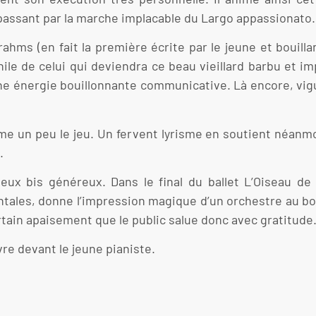
, en passant par la marche implacable du Largo appassionato.
rahms (en fait la première écrite par le jeune et bouil
le de celui qui deviendra ce beau vieillard barbu et im
une énergie bouillonnante communicative. Là encore, vi
me un peu le jeu. Un fervent lyrisme en soutient néanm
.
deux bis généreux. Dans le final du ballet L’Oiseau de
ntales, donne l’impression magique d’un orchestre au b
rtain apaisement que le public salue donc avec gratitude
vre devant le jeune pianiste.