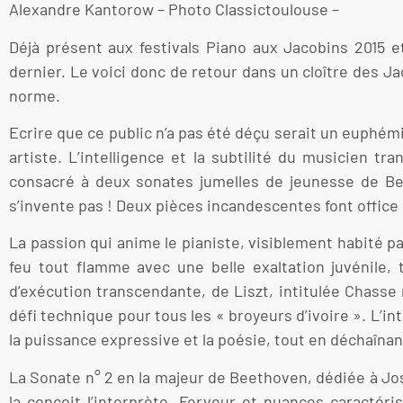
Alexandre Kantorow – Photo Classictoulouse –
Déjà présent aux festivals Piano aux Jacobins 2015 et 
dernier. Le voici donc de retour dans un cloître des Ja
norme.
Ecrire que ce public n’a pas été déçu serait un euphémi
artiste. L’intelligence et la subtilité du musicien 
consacré à deux sonates jumelles de jeunesse de Be
s’invente pas ! Deux pièces incandescentes font office 
La passion qui anime le pianiste, visiblement habité p
feu tout flamme avec une belle exaltation juvénile
d’exécution transcendante, de Liszt, intitulée Chasse 
défi technique pour tous les « broyeurs d’ivoire ». L’in
la puissance expressive et la poésie, tout en déchaîna
La Sonate n° 2 en la majeur de Beethoven, dédiée à Jo
la conçoit l’interprète. Ferveur et nuances caractéri