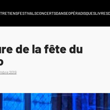
TRETIENS
FESTIVALS
CONCERTS
DANSE
OPÉRA
DISQUES
LIVRES
re de la fête du
o
embre 2019