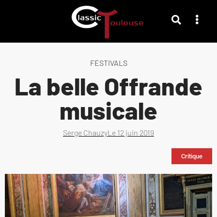
FESTIVALS
La belle Offrande
musicale
Serge Chauzy
Le
12 juin 2019
Critique