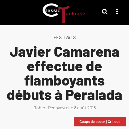
FESTIVALS
Javier Camarena
effectue de
flamboyants
débuts à Peralada
Robert Pénavayre
Le
8 août 2018
Coups de coeur
|
Critique