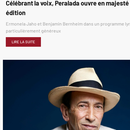
Célébrant la voix, Peralada ouvre en majest
édition
Ermonela Jaho et Benjamin Bernheim dans un programme ly
particulièrement généreux
LIRE LA SUITE