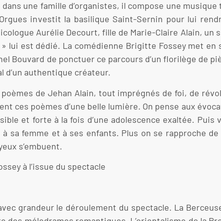
 dans une famille d’organistes, il compose une musique t
es Orgues investit la basilique Saint-Sernin pour lui 
icologue Aurélie Decourt, fille de Marie-Claire Alain, un
ue » lui est dédié. La comédienne Brigitte Fossey met en
ichel Bouvard de ponctuer ce parcours d’un florilège de 
nal d’un authentique créateur.
poèmes de Jehan Alain, tout imprégnés de foi, de révolt
rent ces poèmes d’une belle lumière. On pense aux évoca
ible et forte à la fois d’une adolescence exaltée. Puis
, à sa femme et à ses enfants. Plus on se rapproche de l
 yeux s’embuent.
ssey à l’issue du spectacle
 avec grandeur le déroulement du spectacle. La Berceus
ière des mélodrames romantiques. L’orientalisme de la Pr