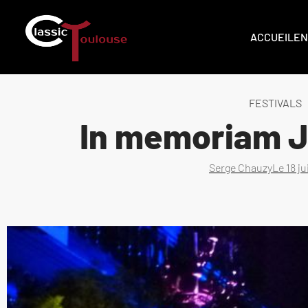
ACCUEIL
EN
FESTIVALS
In memoriam J
Serge Chauzy
Le
18 j