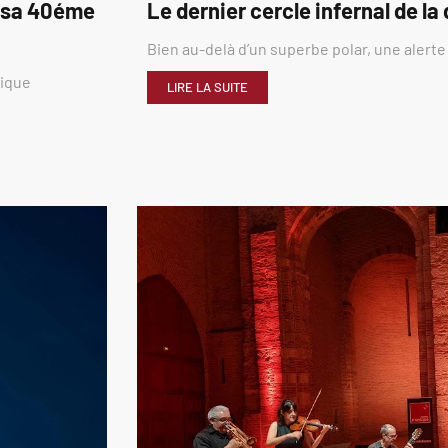
é sa 40éme
Le dernier cercle infernal de la
Bien au-delà d’un superbe polar, une alerte
rique
LIRE LA SUITE