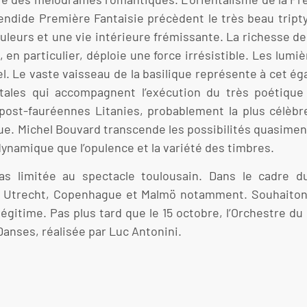
plendide Première Fantaisie précèdent le très beau tript
uleurs et une vie intérieure frémissante. La richesse de
s, en particulier, déploie une force irrésistible. Les lu
l. Le vaste vaisseau de la basilique représente à cet ég
étales qui accompagnent l’exécution du très poétique
s post-fauréennes Litanies, probablement la plus célèb
que. Michel Bouvard transcende les possibilités quasimen
dynamique que l’opulence et la variété des timbres.
s limitée au spectacle toulousain. Dans le cadre d
 à Utrecht, Copenhague et Malmö notamment. Souhaiton
égitime. Pas plus tard que le 15 octobre, l’Orchestre du 
Danses, réalisée par Luc Antonini.