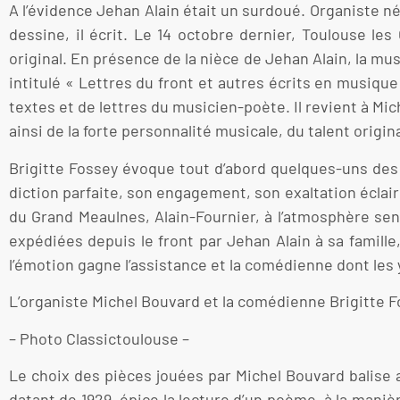
A l’évidence Jehan Alain était un surdoué. Organiste né
dessine, il écrit. Le 14 octobre dernier, Toulouse l
original. En présence de la nièce de Jehan Alain, la mus
intitulé « Lettres du front et autres écrits en musiq
textes et de lettres du musicien-poète. Il revient à M
ainsi de la forte personnalité musicale, du talent origi
Brigitte Fossey évoque tout d’abord quelques-uns des 
diction parfaite, son engagement, son exaltation éclai
du Grand Meaulnes, Alain-Fournier, à l’atmosphère sens
expédiées depuis le front par Jehan Alain à sa famille
l’émotion gagne l’assistance et la comédienne dont les
L’organiste Michel Bouvard et la comédienne Brigitte Fo
– Photo Classictoulouse –
Le choix des pièces jouées par Michel Bouvard balise
datant de 1929, épice la lecture d’un poème, à la man