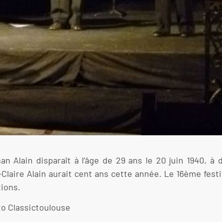
n Alain disparaît à l’âge de 29 ans le 20 juin 1940, à 
e-Claire Alain aurait cent ans cette année. Le 16ème festi
tions.
to Classictoulouse