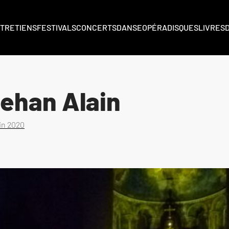
TRETIENS
FESTIVALS
CONCERTS
DANSE
OPÉRA
DISQUES
LIVRES
ehan Alain
uin 2020