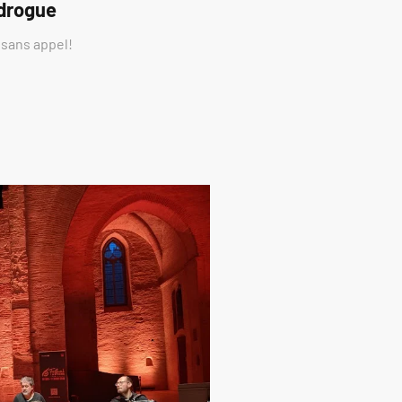
 drogue
 sans appel!