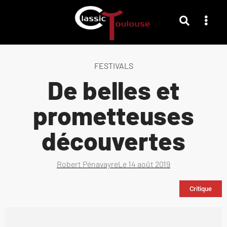
FESTIVALS
De belles et
prometteuses
découvertes
Robert Pénavayre
Le
14 août 2019
Critique