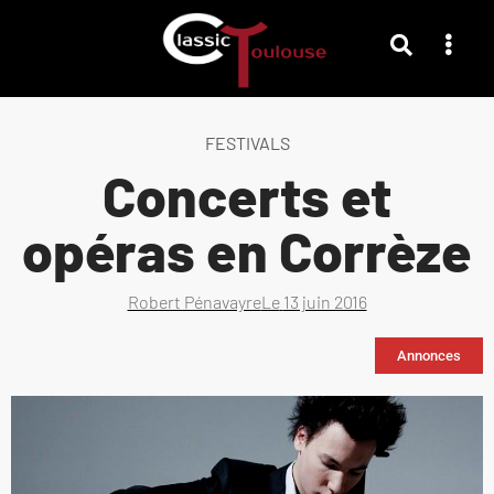
FESTIVALS
Concerts et
opéras en Corrèze
Robert Pénavayre
Le
13 juin 2016
Annonces