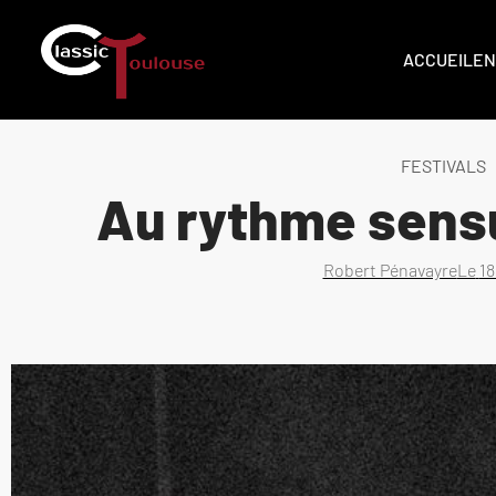
ACCUEIL
EN
FESTIVALS
Au rythme sens
Robert Pénavayre
Le
18