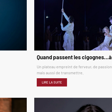
Quand passent les cigognes…à
Un plateau empreint de ferveur, de passion,
mais aussi de transmettre.
LIRE LA SUITE