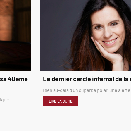
é sa 40éme
Le dernier cercle infernal de la
Bien au-delà d’un superbe polar, une alerte
rique
LIRE LA SUITE