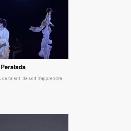
 Peralada
 de talent, de soif d’apprendre