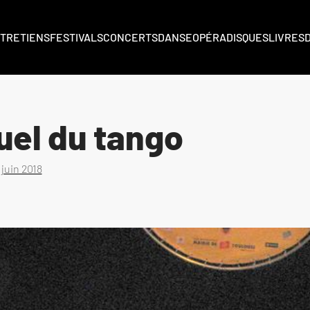
TRETIENS
FESTIVALS
CONCERTS
DANSE
OPÉRA
DISQUES
LIVRES
uel du tango
 juin 2018