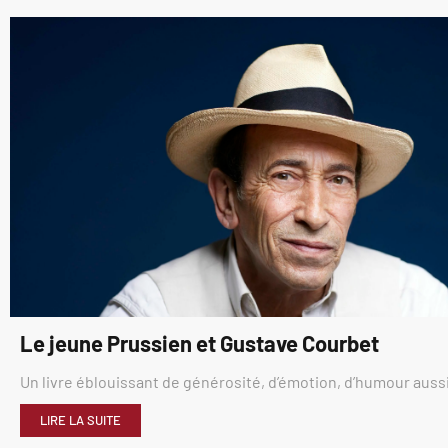
Le jeune Prussien et Gustave Courbet
Un livre éblouissant de générosité, d’émotion, d’humour aussi
LIRE LA SUITE