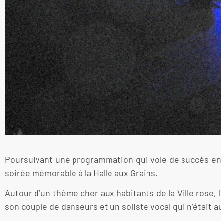
Poursuivant une programmation qui vole de succès en t
soirée mémorable à la Halle aux Grains.
Autour d’un thème cher aux habitants de la Ville rose,
son couple de danseurs et un soliste vocal qui n’était 