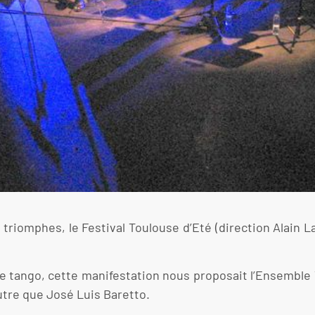
riomphes, le Festival Toulouse d’Eté (direction Alain La
 le tango, cette manifestation nous proposait l’Ensembl
autre que José Luis Baretto.