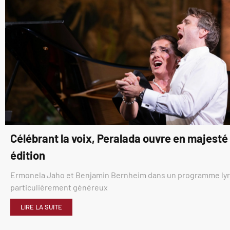
Célébrant la voix, Peralada ouvre en majest
édition
Ermonela Jaho et Benjamin Bernheim dans un programme ly
particulièrement généreux
LIRE LA SUITE