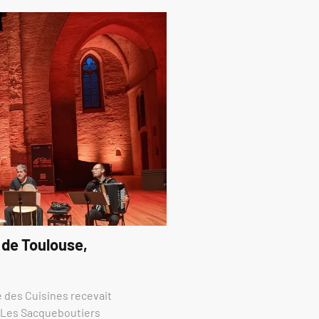
 de Toulouse,
re des Cuisines recevait
e Les Sacqueboutiers