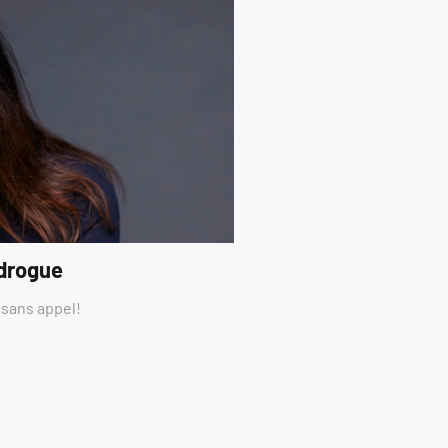
 drogue
 sans appel!