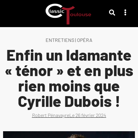
ENTRETIENS
|
OPÉRA
Enfin un Idamante
« ténor » et en plus
rien moins que
Cyrille Dubois !
Robert Pénavayre
Le
26 février 2024