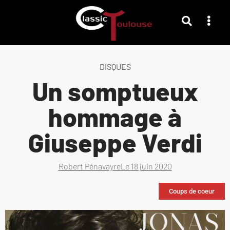
DISQUES
Un somptueux
hommage à
Giuseppe Verdi
Robert Pénavayre
Le
18 juin 2020
Coups de coeur