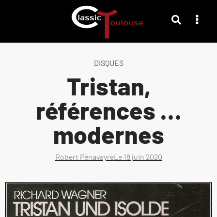
DISQUES
Tristan,
références …
modernes
Robert Pénavayre
Le
18 juin 2020