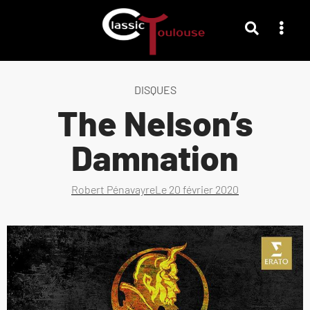
DISQUES
The Nelson’s
Damnation
Robert Pénavayre
Le
20 février 2020