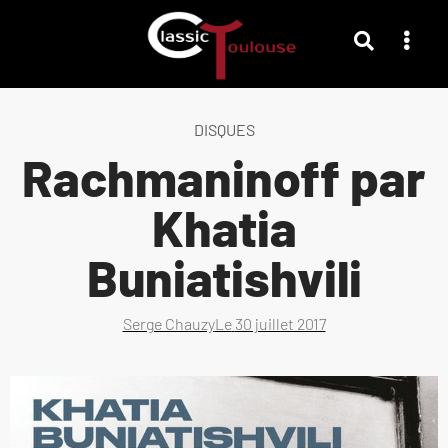
DISQUES
Rachmaninoff par
Khatia
Buniatishvili
Serge Chauzy
Le
30 juillet 2017