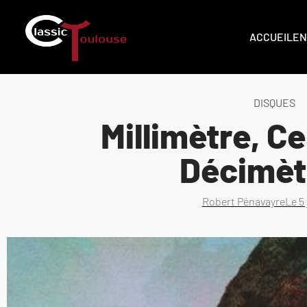
ACCUEIL
EN
DISQUES
Millimètre, C
Décimè
Robert Pénavayre
Le
5