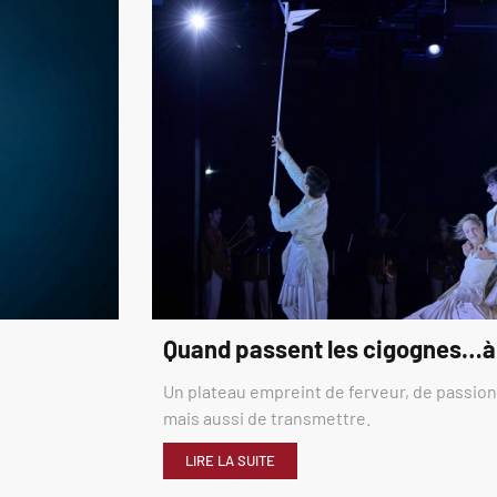
Quand passent les cigognes…à
Un plateau empreint de ferveur, de passion,
mais aussi de transmettre.
LIRE LA SUITE