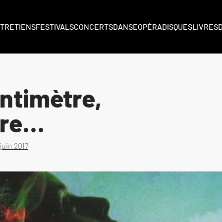
TRETIENS
FESTIVALS
CONCERTS
DANSE
OPÉRA
DISQUES
LIVRES
entimètre,
tre…
 juin 2017