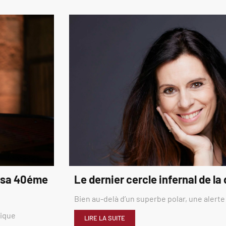
é sa 40éme
Le dernier cercle infernal de la
Bien au-delà d’un superbe polar, une alerte
rique
LIRE LA SUITE