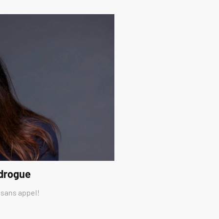
 drogue
 sans appel!