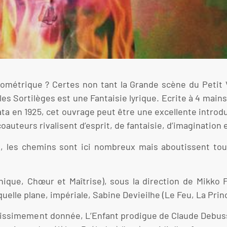
éométrique ? Certes non tant la Grande scène du Petit Vi
s Sortilèges est une Fantaisie lyrique. Ecrite à 4 mains
ta en 1925, cet ouvrage peut être une excellente introdu
auteurs rivalisent d’esprit, de fantaisie, d’imagination 
me, les chemins sont ici nombreux mais aboutissent t
que, Chœur et Maîtrise), sous la direction de Mikko F
uelle plane, impériale, Sabine Devieilhe (Le Feu, La Prin
rissimement donnée, L’Enfant prodigue de Claude Debuss