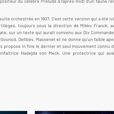
mpositeur du célèbre Prélude à l’après-midi d’un faune rem
ensuite orchestrée en 1907. C’est cette version qui a été
ilèges, toujours sous la direction de Mikko Franck, av
te, sur un texte qui aurait convenu aux Dix Commandeme
, Gounod, Delibes, Massenet et ne donne qu’un faible ape
us propose in fine le dernier et seul mouvement connu 
enfaitrice Nadejda von Meck. Une protectrice qui avait