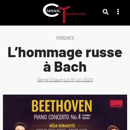
DISQUES
L’hommage russe
à Bach
Serge Chauzy
Le
18 juin 2020