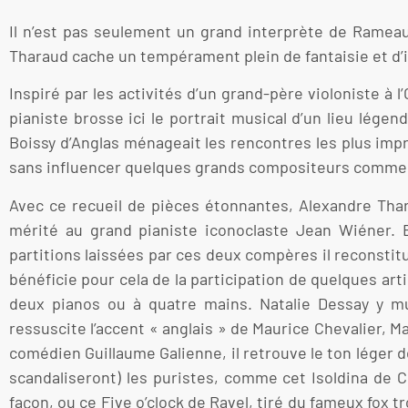
Il n’est pas seulement un grand interprète de Rameau
Tharaud cache un tempérament plein de fantaisie et d’
Inspiré par les activités d’un grand-père violoniste à
pianiste brosse ici le portrait musical d’un lieu lége
Boissy d’Anglas ménageait les rencontres les plus impro
sans influencer quelques grands compositeurs comme R
Avec ce recueil de pièces étonnantes, Alexandre Thar
mérité au grand pianiste iconoclaste Jean Wiéner.
partitions laissées par ces deux compères il reconstit
bénéficie pour cela de la participation de quelques art
deux pianos ou à quatre mains. Natalie Dessay y mu
ressuscite l’accent « anglais » de Maurice Chevalier, M
comédien Guillaume Galienne, il retrouve le ton léger 
scandaliseront) les puristes, comme cet Isoldina de
façon, ou ce Five o’clock de Ravel, tiré du fameux fox tr