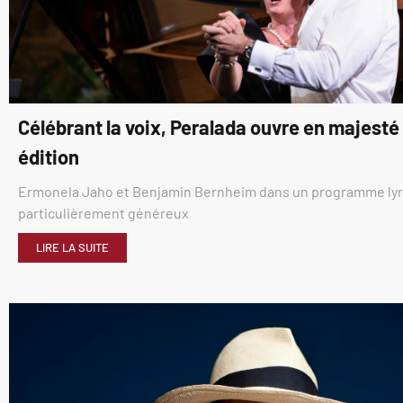
Célébrant la voix, Peralada ouvre en majest
édition
Ermonela Jaho et Benjamin Bernheim dans un programme ly
particulièrement généreux
LIRE LA SUITE