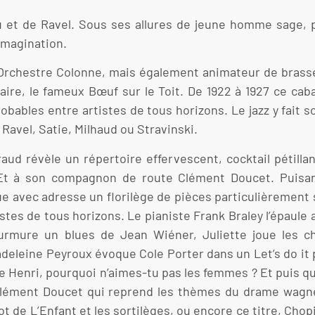
 et de Ravel. Sous ses allures de jeune homme sage, p
imagination.
 l’Orchestre Colonne, mais également animateur de brasse
ndaire, le fameux Bœuf sur le Toit. De 1922 à 1927 ce ca
bables entre artistes de tous horizons. Le jazz y fait so
avel, Satie, Milhaud ou Stravinski.
aud révèle un répertoire effervescent, cocktail pétill
 Et à son compagnon de route Clément Doucet. Puisan
ue avec adresse un florilège de pièces particulièrement
istes de tous horizons. Le pianiste Frank Braley l’épaule
rmure un blues de Jean Wiéner, Juliette joue les ch
adeleine Peyroux évoque Cole Porter dans un Let’s do it 
de Henri, pourquoi n’aimes-tu pas les femmes ? Et puis q
 Clément Doucet qui reprend les thèmes du drame wagné
ot de L’Enfant et les sortilèges, ou encore ce titre, Chop