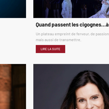
Quand passent les cigognes…à
Un plateau empreint de ferveur, de passion,
mais aussi de transmettre.
LIRE LA SUITE