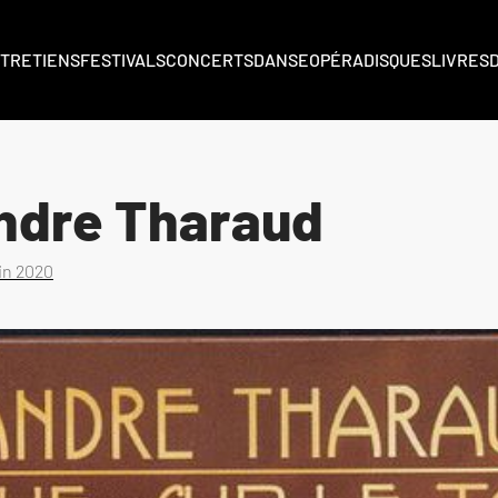
TRETIENS
FESTIVALS
CONCERTS
DANSE
OPÉRA
DISQUES
LIVRES
andre Tharaud
uin 2020