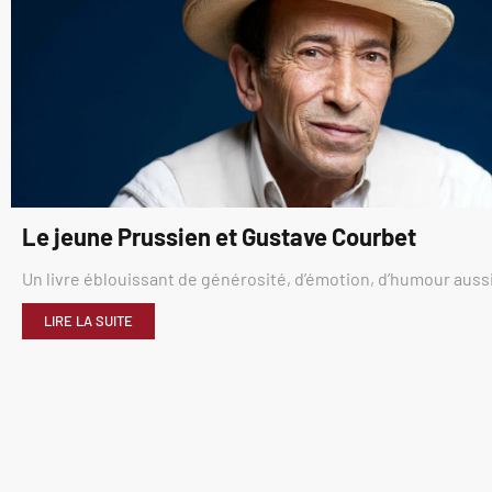
Le jeune Prussien et Gustave Courbet
Un livre éblouissant de générosité, d’émotion, d’humour aussi
LIRE LA SUITE