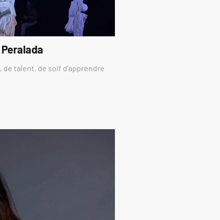
 Peralada
 de talent, de soif d’apprendre