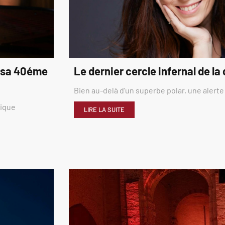
é sa 40éme
Le dernier cercle infernal de la
Bien au-delà d’un superbe polar, une alerte
rique
LIRE LA SUITE