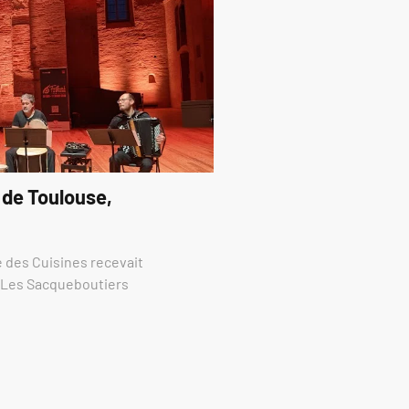
 de Toulouse,
re des Cuisines recevait
e Les Sacqueboutiers