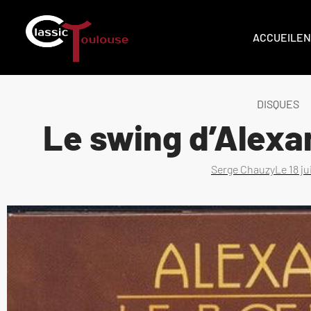
ACCUEIL
EN
DISQUES
Le swing d’Alex
Serge Chauzy
Le
18 j